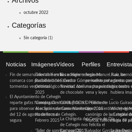
Archivos
octubre 2022
Categorías
Sin categoría
(1)
Noticias
Imágenes
Vídeos
Perfiles
Entrevist
Fin de semana inestable en la
Taller de Sonrisas e Higiene
El cocinero ceheginero
Jesús Manuel Ruiz, un
Juan Ibernó
comarca con posibilidad de
Bucodental de ‘Centro
Salvador Gómez vuelve por
periodista ceheginero con
a tantas pe
tormentas vespertinas
Odontológico Innova’. Abril
Navidad con una propuesta
mucha psicología, teatro 
de nuestra
2025
de chocolate
vena y leyes
hubiera ima
El Ayuntamiento de Cehegín
...
reparte gafas homologadas
‘Compra Contrarreloj’ de la
COOL BODAS. Pedida de
D. Clemente Lucio Guirao
para observar el eclipse solar
Asociación de Comerciantes y
mano. Noviembre 2015
López, sacerdote cehegin
Wichy de M
del 12 de agosto de forma
Hosteleros de Cehegín.
canónigo de la Catedral d
un regalo de
La Chirigota del Centro de Día
segura
Febrero 2025
Murcia, fallece a los 89 añ.
magia de pa
de Cehegín nos felicita el
‘Taller de sonrisas’ por Día
Carnaval 2015
Salvador García Jiménez
Laura Durán,