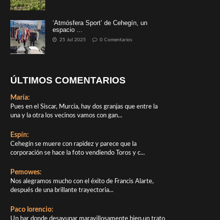
‘Atmósfera Sport’ de Cehegín, un
espacio ...
25 Jul 2025
0 Comentarios
ÚLTIMOS COMENTARIOS
María:
Pues en el Siscar, Murcia, hay dos granjas que entre la
una y la otra los vecinos vamos con gan...
Espín:
Cehegín se muere con rapidez y parece que la
corporación se hace la foto vendiendo Toros y c...
Pemowes:
Nos alegramos mucho con el éxito de Francis Alarte,
después de una brillante trayectoria...
Paco lorencio:
Un bar donde desayunar maravillosamente bien,un trato