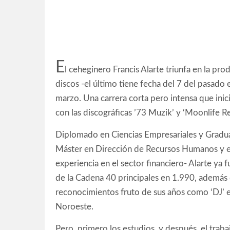
E
l ceheginero Francis Alarte triunfa en la pr
discos -el último tiene fecha del 7 del pasad
marzo. Una carrera corta pero intensa que ini
con las discográficas ’73 Muzik’ y ‘Moonlife R
Diplomado en Ciencias Empresariales y Gradu
Máster en Dirección de Recursos Humanos y en
experiencia en el sector financiero- Alarte ya
de la Cadena 40 principales en 1.990, además de
reconocimientos fruto de sus años como ‘DJ’ e
Noroeste.
Pero, primero los estudios, y después, el trab