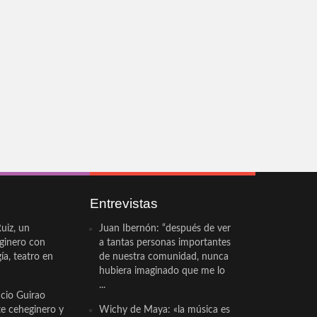
Entrevistas
uiz, un
Juan Ibernón: “después de ver
eginero con
a tantas personas importantes
a, teatro en
de nuestra comunidad, nunca
hubiera imaginado que me lo
...
cio Guirao
te ceheginero y
Wichy de Maya: «la música es