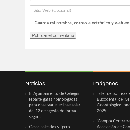
Guarda mi nombre, correo electrónico y web en
Noticias
Imágenes
El Ayuntamiento de Cehegín
Taller de Sonrisas 
reparte gafas homologadas
Bucodental de ‘Ce
para observar el eclipse solar
Odontológico Innov
del 12 de agosto de forma
2025
segura
‘Compra Contrarrel
Cielos soleados y ligero
Asociación de Com