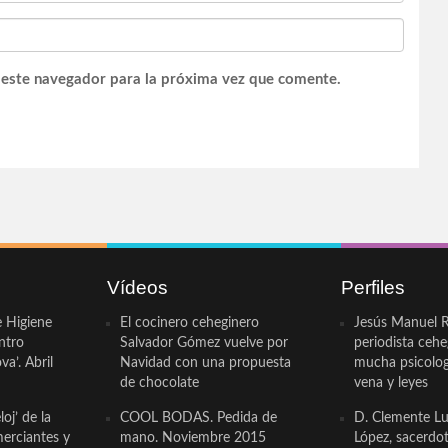
 este navegador para la próxima vez que comente.
Vídeos
Perfiles
e Higiene
El cocinero ceheginero
Jesús Manuel R
ntro
Salvador Gómez vuelve por
periodista ceh
a’. Abril
Navidad con una propuesta
mucha psicologí
de chocolate
vena y leyes
oj’ de la
COOL BODAS. Pedida de
D. Clemente Lu
erciantes y
mano. Noviembre 2015
López, sacerdo