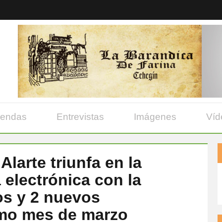
yendas
Entrevistas
Imágenes
Víd
Alarte triunfa en la
electrónica con la
os y 2 nuevos
imo mes de marzo