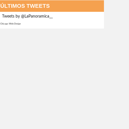
ÚLTIMOS TWEETS
Tweets by @LaPanoramica__
Chicago Web Design