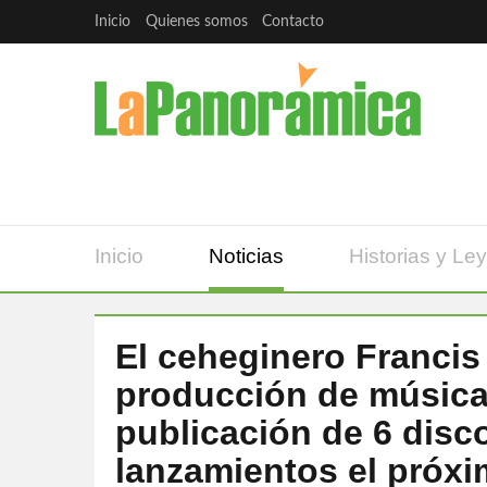
Inicio
Quienes somos
Contacto
Inicio
Noticias
Historias y Le
El ceheginero Francis 
producción de música 
publicación de 6 disc
lanzamientos el próx