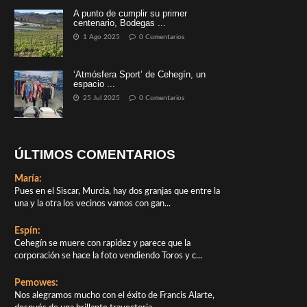
A punto de cumplir su primer
centenario, Bodegas ...
1 Ago 2025
0 Comentarios
‘Atmósfera Sport’ de Cehegín, un
espacio ...
25 Jul 2025
0 Comentarios
ÚLTIMOS COMENTARIOS
María:
Pues en el Siscar, Murcia, hay dos granjas que entre la
una y la otra los vecinos vamos con gan...
Espín:
Cehegín se muere con rapidez y parece que la
corporación se hace la foto vendiendo Toros y c...
Pemowes:
Nos alegramos mucho con el éxito de Francis Alarte,