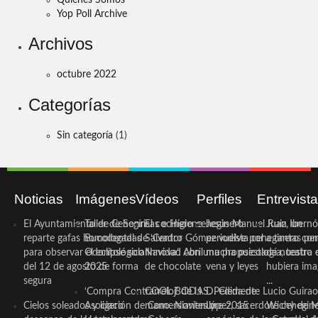
Yop Poll Archive
Archivos
octubre 2022
Categorías
Sin categoría
(1)
Noticias
Imágenes
Vídeos
Perfiles
Entrevist
El Ayuntamiento de Cehegín
Taller de Sonrisas e Higiene
El cocinero ceheginero
Jesús Manuel Ruiz, un
Juan Ibernó
reparte gafas homologadas
Bucodental de ‘Centro
Salvador Gómez vuelve por
periodista ceheginero con
a tantas pe
para observar el eclipse solar
Odontológico Innova’. Abril
Navidad con una propuesta
mucha psicología, teatro 
de nuestra
del 12 de agosto de forma
2025
de chocolate
vena y leyes
hubiera ima
segura
...
‘Compra Contrarreloj’ de la
COOL BODAS. Pedida de
D. Clemente Lucio Guirao
Cielos soleados y ligero
Asociación de Comerciantes y
mano. Noviembre 2015
López, sacerdote cehegin
Wichy de M