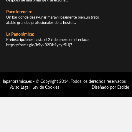
después de una brillante trayectoria...
Paco lorencio:
Un bar donde desayunar maravillosamente bien,un trato
afable grandes profesionales de la hostel...
La Panorámica:
Preinscripciones hasta el 29 de enero en el enlace
https://forms.gle/b5yvB2Dh4ycyr5Hj7...
lapanoramica.es - © Copyright 2014, Todos los derechos reservados
Aviso Legal
|
Ley de Cookies
Diseñado por Esdide