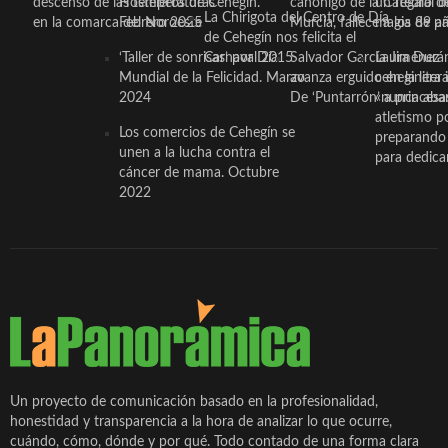
descenso de las temperaturas
Hosteleros de Cehegín.
canónigo de la Catedral d
un regalo de
La Chirigota del Centro de Día
en la comarca del Noroeste
Febrero 2025
Murcia, fallece a los 89 añ.
magia de pa
de Cehegín nos felicita el
‘Taller de sonrisas’ por Día
Carnaval 2015
Salvador García Jiménez
Laura Durán,
Mundial de la Felicidad. Marzo
avanza erguido en la litera
ceheginera 
2024
De ‘Puntarrón’ a princesa
«nunca aba
atletismo p
Los comercios de Cehegín se
preparando 
unen a la lucha contra el
para dedicar
cáncer de mama. Octubre
2022
Un proyecto de comunicación basado en la profesionalidad,
honestidad y transparencia a la hora de analizar lo que ocurre,
cuándo, cómo, dónde y por qué. Todo contado de una forma clara