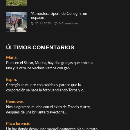
‘Atmósfera Sport’ de Cehegín, un
espacio ...
25 Jul 2025
0 Comentarios
ÚLTIMOS COMENTARIOS
María:
Pues en el Siscar, Murcia, hay dos granjas que entre la
una y la otra los vecinos vamos con gan...
Espín:
Cehegín se muere con rapidez y parece que la
corporación se hace la foto vendiendo Toros y c...
Pemowes:
Nos alegramos mucho con el éxito de Francis Alarte,
después de una brillante trayectoria...
Paco lorencio:
Un bar donde desayunar maravillosamente bien,un trato