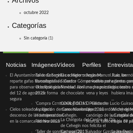
Archivos
octubre 2022
Categorías
Sin categoría
(1)
Noticias
Imágenes
Vídeos
Perfiles
Entrevist
El Ayuntamiento de Cehegín
Taller de Sonrisas e Higiene
El cocinero ceheginero
Jesús Manuel Ruiz, un
Juan Ibernó
reparte gafas homologadas
Bucodental de ‘Centro
Salvador Gómez vuelve por
periodista ceheginero con
a tantas pe
para observar el eclipse solar
Odontológico Innova’. Abril
Navidad con una propuesta
mucha psicología, teatro 
de nuestra
del 12 de agosto de forma
2025
de chocolate
vena y leyes
hubiera ima
segura
...
‘Compra Contrarreloj’ de la
COOL BODAS. Pedida de
D. Clemente Lucio Guirao
Cielos soleados y ligero
Asociación de Comerciantes y
mano. Noviembre 2015
López, sacerdote cehegin
Wichy de M
descenso de las temperaturas
Hosteleros de Cehegín.
canónigo de la Catedral d
un regalo de
La Chirigota del Centro de Día
en la comarca del Noroeste
Febrero 2025
Murcia, fallece a los 89 añ.
magia de pa
de Cehegín nos felicita el
‘Taller de sonrisas’ por Día
Carnaval 2015
Salvador García Jiménez
Laura Durán,