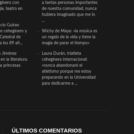
eginero con
a tantas personas importantes
a, teatro en
de nuestra comunidad, nunca
hubiera imaginado que me lo
...
cio Guirao
te ceheginero y
Wichy de Maya: «la música es
 Catedral de
un regalo de la vida y tiene la
a los 89 añ...
magia de parar el tiempo»
a Jiménez
Laura Durán, triatleta
n la literatura.
ceheginera internacional:
a princesas.
«nunca abandonaré el
atletismo porque me estoy
preparando en la Universidad
para dedicarme a ...
ÚLTIMOS COMENTARIOS