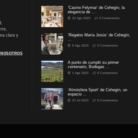
‘Casino Felymar’ de Cehegín, la
elegancia de ...
22 Ago 2025
0 Comentarios
d,
rre,
‘Regalos María Jesús’ de Cehegín,
a clara y
...
8 Ago 2025
0 Comentarios
 NOSOTROS
A punto de cumplir su primer
centenario, Bodegas ...
1 Ago 2025
0 Comentarios
‘Atmósfera Sport’ de Cehegín, un
espacio ...
25 Jul 2025
0 Comentarios