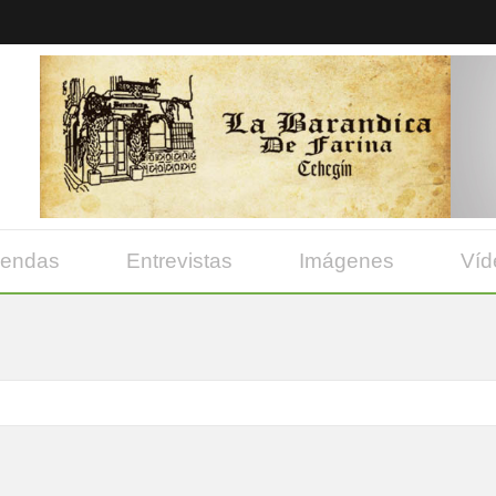
yendas
Entrevistas
Imágenes
Víd