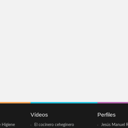
Vídeos
Perfiles
e Higiene
El cocinero ceheginero
Jesús Manuel R