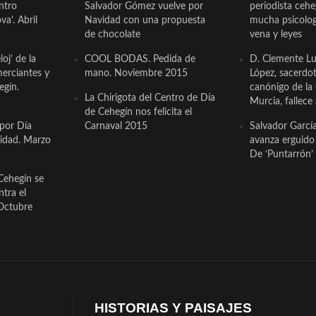
ntro
Salvador Gómez vuelve por
periodista ceh
a’. Abril
Navidad con una propuesta
mucha psicologí
de chocolate
vena y leyes
oj’ de la
COOL BODAS. Pedida de
D. Clemente Lu
erciantes y
mano. Noviembre 2015
López, sacerdo
egín.
canónigo de la
La Chirigota del Centro de Día
Murcia, fallece 
de Cehegín nos felicita el
 por Día
Carnaval 2015
Salvador Garcí
cidad. Marzo
avanza erguido e
De ‘Puntarrón’ 
Cehegín se
ntra el
Octubre
HISTORIAS Y PAISAJES