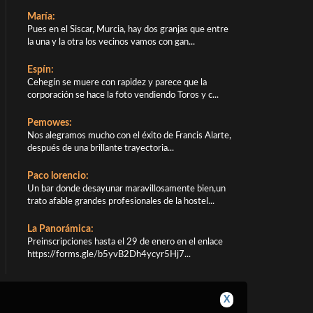
María:
Pues en el Siscar, Murcia, hay dos granjas que entre
la una y la otra los vecinos vamos con gan...
Espín:
Cehegín se muere con rapidez y parece que la
corporación se hace la foto vendiendo Toros y c...
Pemowes:
Nos alegramos mucho con el éxito de Francis Alarte,
después de una brillante trayectoria...
Paco lorencio:
Un bar donde desayunar maravillosamente bien,un
trato afable grandes profesionales de la hostel...
La Panorámica:
Preinscripciones hasta el 29 de enero en el enlace
https://forms.gle/b5yvB2Dh4ycyr5Hj7...
X