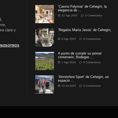
‘Casino Felymar’ de Cehegín, la
elegancia de ...
22 Ago 2025
0 Comentarios
d,
rre,
‘Regalos María Jesús’ de Cehegín,
a clara y
...
8 Ago 2025
0 Comentarios
 NOSOTROS
A punto de cumplir su primer
centenario, Bodegas ...
1 Ago 2025
0 Comentarios
‘Atmósfera Sport’ de Cehegín, un
espacio ...
25 Jul 2025
0 Comentarios