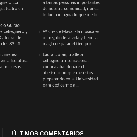
eginero con
a tantas personas importantes
a, teatro en
de nuestra comunidad, nunca
hubiera imaginado que me lo
...
cio Guirao
te ceheginero y
Wichy de Maya: «la música es
 Catedral de
un regalo de la vida y tiene la
a los 89 añ...
magia de parar el tiempo»
a Jiménez
Laura Durán, triatleta
n la literatura.
ceheginera internacional:
a princesas.
«nunca abandonaré el
atletismo porque me estoy
preparando en la Universidad
para dedicarme a ...
ÚLTIMOS COMENTARIOS