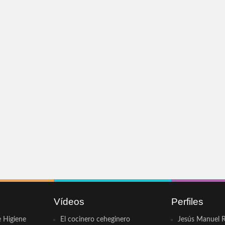
Vídeos
Perfiles
e Higiene
El cocinero ceheginero
Jesús Manuel R