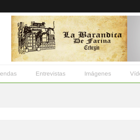
yendas
Entrevistas
Imágenes
Víd