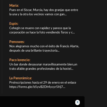
María:
Pues en el Siscar, Murcia, hay dos granjas que entre
la una y la otra los vecinos vamos con gan...
Espín:
Cehegín se muere con rapidez y parece que la
corporación se hace la foto vendiendo Toros y c...
Pemowes:
Nos alegramos mucho con el éxito de Francis Alarte,
después de una brillante trayectoria...
Paco lorencio:
Un bar donde desayunar maravillosamente bien,un
trato afable grandes profesionales de la hostel...
La Panorámica:
Preinscripciones hasta el 29 de enero en el enlace
https://forms.gle/b5yvB2Dh4ycyr5Hj7...
X