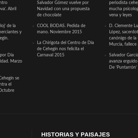
ntro
Salvador Gómez vuelve por
periodista ceh
a’. Abril
Navidad con una propuesta
mucha psicologí
de chocolate
vena y leyes
oj’ de la
COOL BODAS. Pedida de
D. Clemente Lu
erciantes y
mano. Noviembre 2015
López, sacerdo
egín.
canónigo de la
La Chirigota del Centro de Día
Murcia, fallece 
de Cehegín nos felicita el
 por Día
Carnaval 2015
Salvador Garcí
cidad. Marzo
avanza erguido e
De ‘Puntarrón’ 
Cehegín se
ntra el
Octubre
HISTORIAS Y PAISAJES