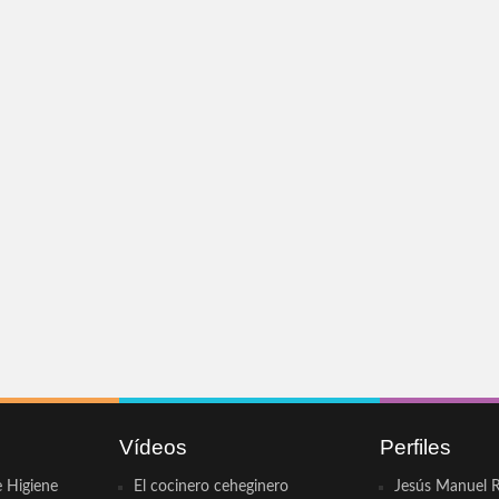
Vídeos
Perfiles
e Higiene
El cocinero ceheginero
Jesús Manuel R