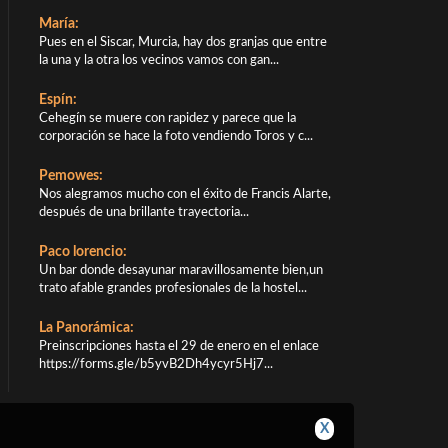
María:
Pues en el Siscar, Murcia, hay dos granjas que entre
la una y la otra los vecinos vamos con gan...
Espín:
Cehegín se muere con rapidez y parece que la
corporación se hace la foto vendiendo Toros y c...
Pemowes:
Nos alegramos mucho con el éxito de Francis Alarte,
después de una brillante trayectoria...
Paco lorencio:
Un bar donde desayunar maravillosamente bien,un
trato afable grandes profesionales de la hostel...
La Panorámica:
Preinscripciones hasta el 29 de enero en el enlace
https://forms.gle/b5yvB2Dh4ycyr5Hj7...
X