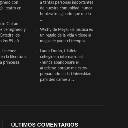
eginero con
a tantas personas importantes
a, teatro en
de nuestra comunidad, nunca
hubiera imaginado que me lo
...
cio Guirao
te ceheginero y
Wichy de Maya: «la música es
 Catedral de
un regalo de la vida y tiene la
a los 89 añ...
magia de parar el tiempo»
a Jiménez
Laura Durán, triatleta
n la literatura.
ceheginera internacional:
a princesas.
«nunca abandonaré el
atletismo porque me estoy
preparando en la Universidad
para dedicarme a ...
ÚLTIMOS COMENTARIOS