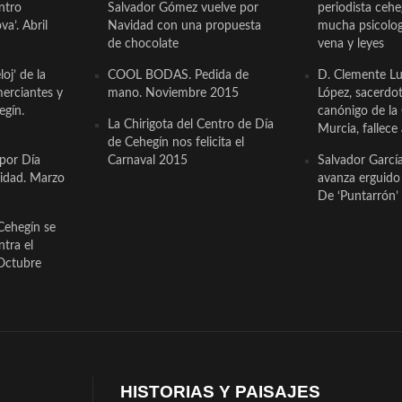
ntro
Salvador Gómez vuelve por
periodista ceh
a’. Abril
Navidad con una propuesta
mucha psicologí
de chocolate
vena y leyes
oj’ de la
COOL BODAS. Pedida de
D. Clemente Lu
erciantes y
mano. Noviembre 2015
López, sacerdo
egín.
canónigo de la
La Chirigota del Centro de Día
Murcia, fallece 
de Cehegín nos felicita el
 por Día
Carnaval 2015
Salvador Garcí
cidad. Marzo
avanza erguido e
De ‘Puntarrón’ 
Cehegín se
ntra el
Octubre
HISTORIAS Y PAISAJES