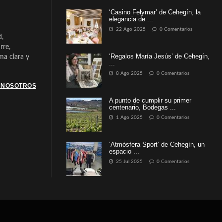
‘Casino Felymar’ de Cehegín, la
elegancia de ...
22 Ago 2025
0 Comentarios
d,
rre,
‘Regalos María Jesús’ de Cehegín,
a clara y
...
8 Ago 2025
0 Comentarios
 NOSOTROS
A punto de cumplir su primer
centenario, Bodegas ...
1 Ago 2025
0 Comentarios
‘Atmósfera Sport’ de Cehegín, un
espacio ...
25 Jul 2025
0 Comentarios