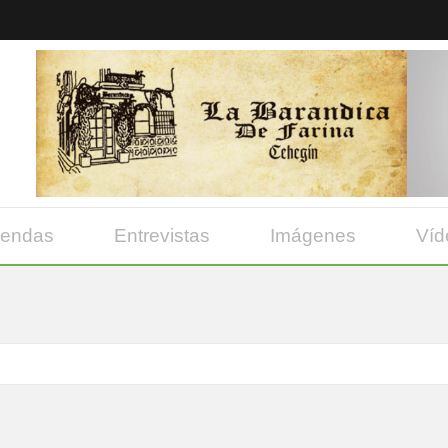
yendas
Entrevistas
Imágenes
Víd