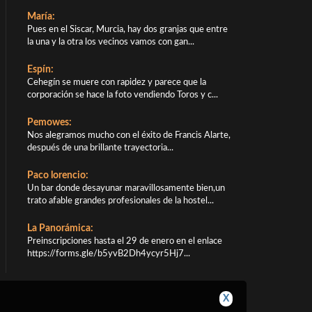
María:
Pues en el Siscar, Murcia, hay dos granjas que entre
la una y la otra los vecinos vamos con gan...
Espín:
Cehegín se muere con rapidez y parece que la
corporación se hace la foto vendiendo Toros y c...
Pemowes:
Nos alegramos mucho con el éxito de Francis Alarte,
después de una brillante trayectoria...
Paco lorencio:
Un bar donde desayunar maravillosamente bien,un
trato afable grandes profesionales de la hostel...
La Panorámica:
Preinscripciones hasta el 29 de enero en el enlace
https://forms.gle/b5yvB2Dh4ycyr5Hj7...
X