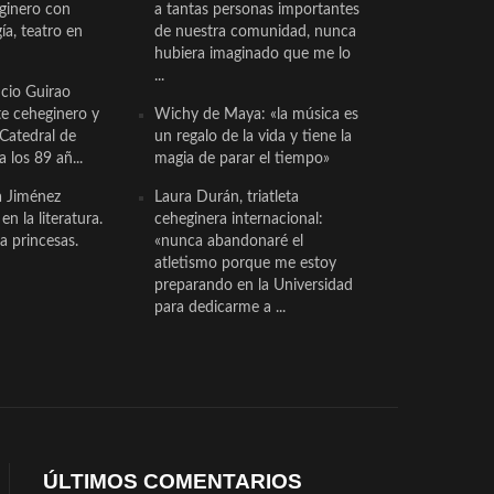
eginero con
a tantas personas importantes
a, teatro en
de nuestra comunidad, nunca
hubiera imaginado que me lo
...
cio Guirao
te ceheginero y
Wichy de Maya: «la música es
 Catedral de
un regalo de la vida y tiene la
a los 89 añ...
magia de parar el tiempo»
a Jiménez
Laura Durán, triatleta
n la literatura.
ceheginera internacional:
a princesas.
«nunca abandonaré el
atletismo porque me estoy
preparando en la Universidad
para dedicarme a ...
ÚLTIMOS COMENTARIOS