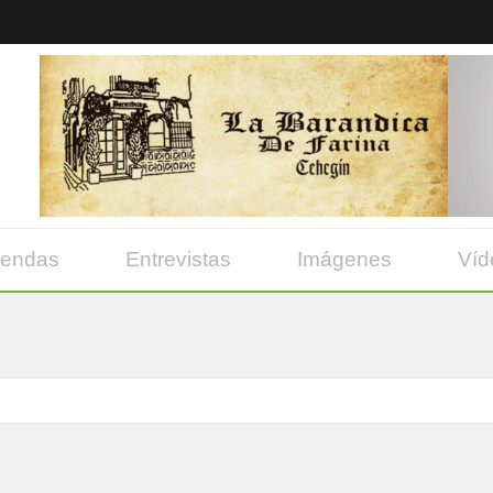
yendas
Entrevistas
Imágenes
Víd