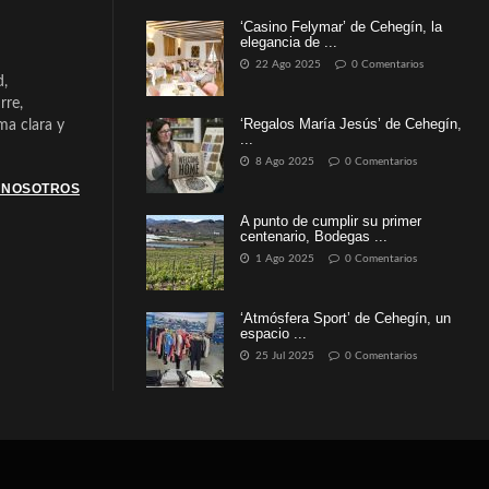
‘Casino Felymar’ de Cehegín, la
elegancia de ...
22 Ago 2025
0 Comentarios
d,
rre,
‘Regalos María Jesús’ de Cehegín,
a clara y
...
8 Ago 2025
0 Comentarios
 NOSOTROS
A punto de cumplir su primer
centenario, Bodegas ...
1 Ago 2025
0 Comentarios
‘Atmósfera Sport’ de Cehegín, un
espacio ...
25 Jul 2025
0 Comentarios