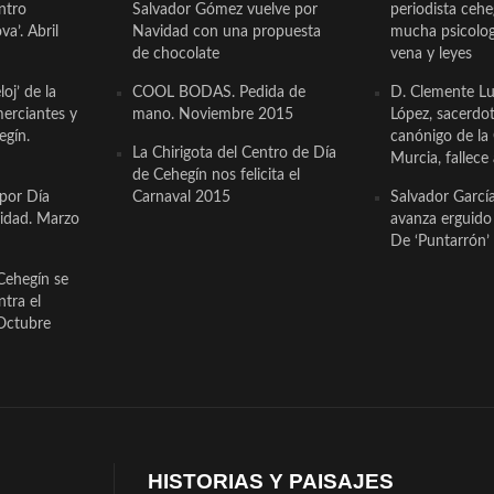
ntro
Salvador Gómez vuelve por
periodista ceh
a’. Abril
Navidad con una propuesta
mucha psicologí
de chocolate
vena y leyes
oj’ de la
COOL BODAS. Pedida de
D. Clemente Lu
erciantes y
mano. Noviembre 2015
López, sacerdo
egín.
canónigo de la
La Chirigota del Centro de Día
Murcia, fallece 
de Cehegín nos felicita el
 por Día
Carnaval 2015
Salvador Garcí
cidad. Marzo
avanza erguido e
De ‘Puntarrón’ 
Cehegín se
ntra el
Octubre
HISTORIAS Y PAISAJES