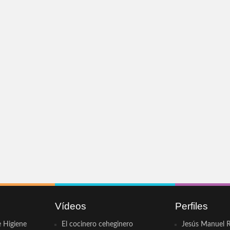
Vídeos
Perfiles
e Higiene
El cocinero ceheginero
Jesús Manuel R