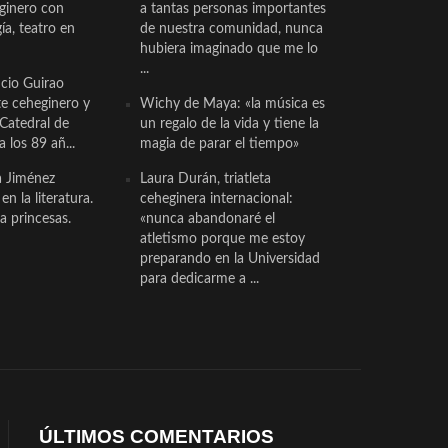
eginero con
a tantas personas importantes
a, teatro en
de nuestra comunidad, nunca
hubiera imaginado que me lo
...
cio Guirao
te ceheginero y
Wichy de Maya: «la música es
 Catedral de
un regalo de la vida y tiene la
a los 89 añ...
magia de parar el tiempo»
a Jiménez
Laura Durán, triatleta
n la literatura.
ceheginera internacional:
a princesas.
«nunca abandonaré el
atletismo porque me estoy
preparando en la Universidad
para dedicarme a ...
ÚLTIMOS COMENTARIOS