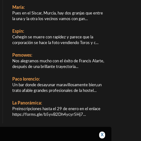
María:
Pues en el Siscar, Murcia, hay dos granjas que entre
la una y la otra los vecinos vamos con gan...
Espín:
Cehegín se muere con rapidez y parece que la
corporación se hace la foto vendiendo Toros y c...
Pemowes:
Nos alegramos mucho con el éxito de Francis Alarte,
después de una brillante trayectoria...
Paco lorencio:
Un bar donde desayunar maravillosamente bien,un
trato afable grandes profesionales de la hostel...
La Panorámica:
Preinscripciones hasta el 29 de enero en el enlace
https://forms.gle/b5yvB2Dh4ycyr5Hj7...
X