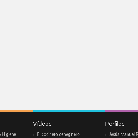
Vídeos
Perfiles
e Higiene
El cocinero ceheginero
Jesús Manuel R