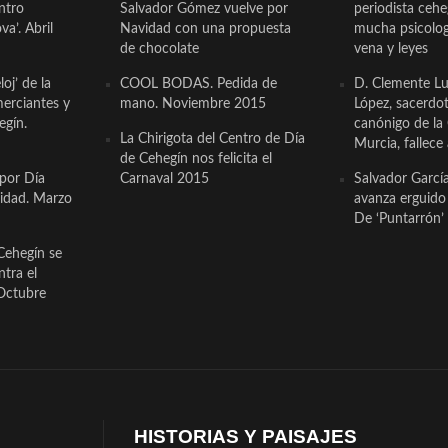
ntro
Salvador Gómez vuelve por
periodista ceh
a’. Abril
Navidad con una propuesta
mucha psicologí
de chocolate
vena y leyes
oj’ de la
COOL BODAS. Pedida de
D. Clemente Lu
erciantes y
mano. Noviembre 2015
López, sacerdo
egín.
canónigo de la
La Chirigota del Centro de Día
Murcia, fallece 
de Cehegín nos felicita el
 por Día
Carnaval 2015
Salvador Garcí
cidad. Marzo
avanza erguido e
De ‘Puntarrón’ 
Cehegín se
ntra el
Octubre
HISTORIAS Y PAISAJES