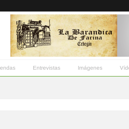
yendas
Entrevistas
Imágenes
Víd