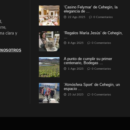
‘Casino Felymar’ de Cehegín, la
elegancia de ...
22 Ago 2025
0 Comentarios
d,
rre,
‘Regalos María Jesús’ de Cehegín,
a clara y
...
8 Ago 2025
0 Comentarios
 NOSOTROS
A punto de cumplir su primer
centenario, Bodegas ...
1 Ago 2025
0 Comentarios
‘Atmósfera Sport’ de Cehegín, un
espacio ...
25 Jul 2025
0 Comentarios