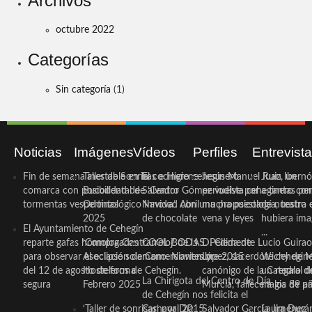
Archivos
octubre 2022
Categorías
Sin categoría
(1)
Noticias
Imágenes
Vídeos
Perfiles
Entrevist
Fin de semana inestable en la
Taller de Sonrisas e Higiene
El cocinero ceheginero
Jesús Manuel Ruiz, un
Juan Ibernó
comarca con posibilidad de
Bucodental de ‘Centro
Salvador Gómez vuelve por
periodista ceheginero con
a tantas pe
tormentas vespertinas
Odontológico Innova’. Abril
Navidad con una propuesta
mucha psicología, teatro 
de nuestra
2025
de chocolate
vena y leyes
hubiera ima
El Ayuntamiento de Cehegín
...
reparte gafas homologadas
‘Compra Contrarreloj’ de la
COOL BODAS. Pedida de
D. Clemente Lucio Guirao
para observar el eclipse solar
Asociación de Comerciantes y
mano. Noviembre 2015
López, sacerdote cehegin
Wichy de M
del 12 de agosto de forma
Hosteleros de Cehegín.
canónigo de la Catedral d
un regalo de
La Chirigota del Centro de Día
segura
Febrero 2025
Murcia, fallece a los 89 añ.
magia de pa
de Cehegín nos felicita el
‘Taller de sonrisas’ por Día
Carnaval 2015
Salvador García Jiménez
Laura Durán,