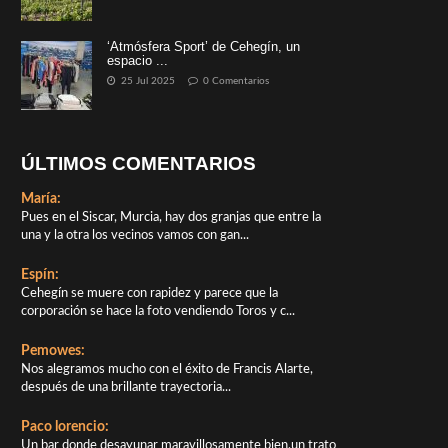
‘Atmósfera Sport’ de Cehegín, un
espacio ...
25 Jul 2025
0 Comentarios
ÚLTIMOS COMENTARIOS
María:
Pues en el Siscar, Murcia, hay dos granjas que entre la
una y la otra los vecinos vamos con gan...
Espín:
Cehegín se muere con rapidez y parece que la
corporación se hace la foto vendiendo Toros y c...
Pemowes:
Nos alegramos mucho con el éxito de Francis Alarte,
después de una brillante trayectoria...
Paco lorencio:
Un bar donde desayunar maravillosamente bien,un trato