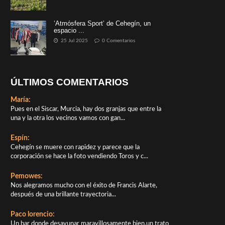
‘Atmósfera Sport’ de Cehegín, un
espacio ...
25 Jul 2025
0 Comentarios
ÚLTIMOS COMENTARIOS
María:
Pues en el Siscar, Murcia, hay dos granjas que entre la
una y la otra los vecinos vamos con gan...
Espín:
Cehegín se muere con rapidez y parece que la
corporación se hace la foto vendiendo Toros y c...
Pemowes:
Nos alegramos mucho con el éxito de Francis Alarte,
después de una brillante trayectoria...
Paco lorencio:
Un bar donde desayunar maravillosamente bien,un trato