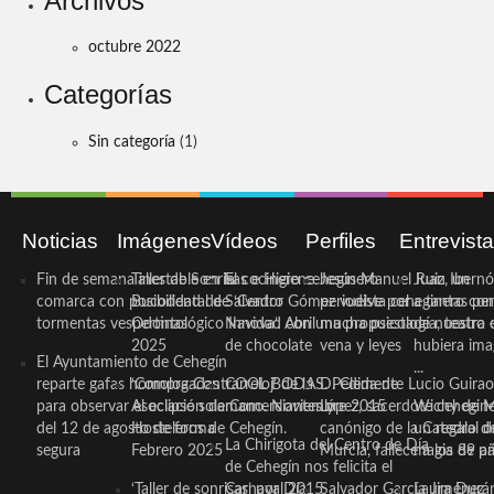
Archivos
octubre 2022
Categorías
Sin categoría
(1)
Noticias
Imágenes
Vídeos
Perfiles
Entrevist
Fin de semana inestable en la
Taller de Sonrisas e Higiene
El cocinero ceheginero
Jesús Manuel Ruiz, un
Juan Ibernó
comarca con posibilidad de
Bucodental de ‘Centro
Salvador Gómez vuelve por
periodista ceheginero con
a tantas pe
tormentas vespertinas
Odontológico Innova’. Abril
Navidad con una propuesta
mucha psicología, teatro 
de nuestra
2025
de chocolate
vena y leyes
hubiera ima
El Ayuntamiento de Cehegín
...
reparte gafas homologadas
‘Compra Contrarreloj’ de la
COOL BODAS. Pedida de
D. Clemente Lucio Guirao
para observar el eclipse solar
Asociación de Comerciantes y
mano. Noviembre 2015
López, sacerdote cehegin
Wichy de M
del 12 de agosto de forma
Hosteleros de Cehegín.
canónigo de la Catedral d
un regalo de
La Chirigota del Centro de Día
segura
Febrero 2025
Murcia, fallece a los 89 añ.
magia de pa
de Cehegín nos felicita el
‘Taller de sonrisas’ por Día
Carnaval 2015
Salvador García Jiménez
Laura Durán,