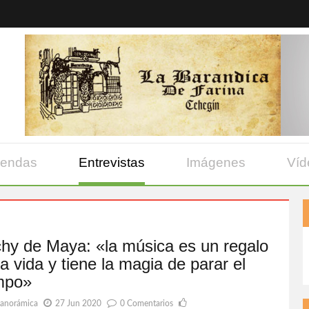
yendas
Entrevistas
Imágenes
Víd
hy de Maya: «la música es un regalo
la vida y tiene la magia de parar el
mpo»
Panorámica
27 Jun 2020
0 Comentarios