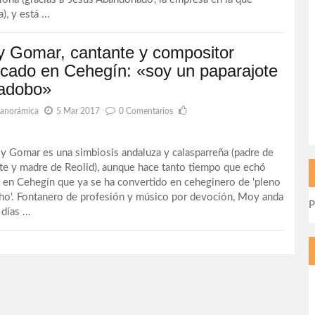
a), y está ...
 Gomar, cantante y compositor
ncado en Cehegín: «soy un paparajote
adobo»
Panorámica
5 Mar 2017
0 Comentarios
omar es una simbiosis andaluza y calasparreña (padre de
te y madre de Reolid), aunque hace tanto tiempo que echó
s en Cehegín que ya se ha convertido en ceheginero de 'pleno
ho'. Fontanero de profesión y músico por devoción, Moy anda
P
días ...