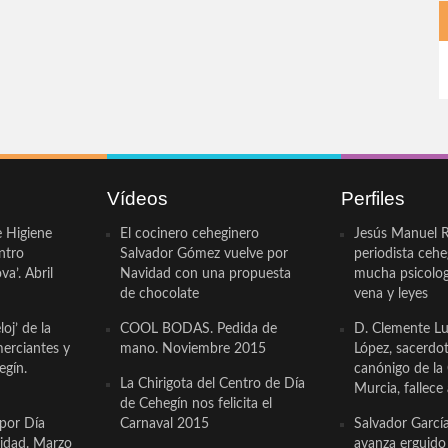
Vídeos
Perfiles
e Higiene
El cocinero ceheginero
Jesús Manuel R
ntro
Salvador Gómez vuelve por
periodista ceh
a’. Abril
Navidad con una propuesta
mucha psicologí
de chocolate
vena y leyes
oj’ de la
COOL BODAS. Pedida de
D. Clemente Lu
erciantes y
mano. Noviembre 2015
López, sacerdo
egín.
canónigo de la
La Chirigota del Centro de Día
Murcia, fallece 
de Cehegín nos felicita el
 por Día
Carnaval 2015
Salvador Garcí
cidad. Marzo
avanza erguido e