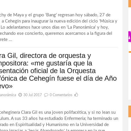
 de Maya y el grupo 'Bang' regresan hoy sábado, 27 de
, a Cehegín para inaugurar la nueva edición del ciclo 'Música y
. Lo adelantamos hace unos días en 'La Panorámica' y hoy,
echando ese concierto, queremos acercarnos a la figura del
rete ...
ra Gil, directora de orquesta y
positora: «me gustaría que la
sentación oficial de la Orquesta
fónica de Cehegín fuese el día de Año
evo»
Panorámica
30 Jul 2017
0 Comentarios
heginera Clara Gil es una joven polifacética, y si no lean su
culum. A sus 33 años ha estudiado Enfermería; ha terminado un
rado en Espiritualidad y Humanismo en la Universidad de
lona (gracias a 'Jesús Abandonado', la empresa en la que