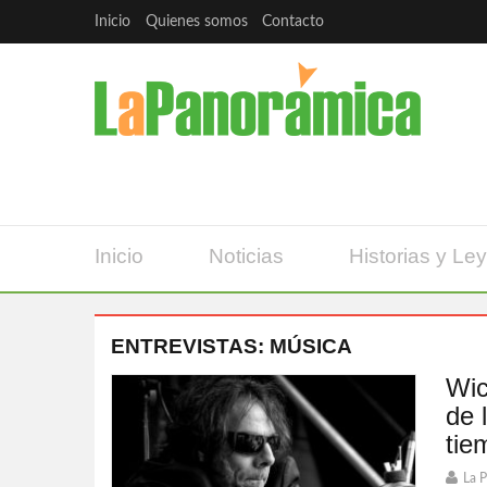
Inicio
Quienes somos
Contacto
Inicio
Noticias
Historias y Le
ENTREVISTAS: MÚSICA
Wic
de 
tie
La 