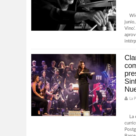
Wichy
junio
Vino'
aprov
intérp
Cla
com
pre
Sin
Nu
La 
La ce
currí
Postg
Barce