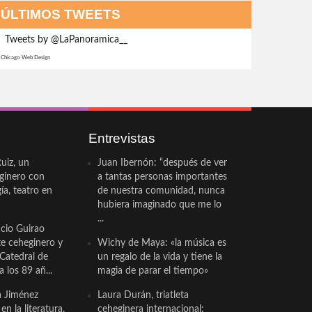
ÚLTIMOS TWEETS
Tweets by @LaPanoramica__
Chicago Web Design
Entrevistas
uiz, un
Juan Ibernón: “después de ver
eginero con
a tantas personas importantes
a, teatro en
de nuestra comunidad, nunca
hubiera imaginado que me lo
...
cio Guirao
te ceheginero y
Wichy de Maya: «la música es
 Catedral de
un regalo de la vida y tiene la
a los 89 añ...
magia de parar el tiempo»
a Jiménez
Laura Durán, triatleta
n la literatura.
ceheginera internacional: