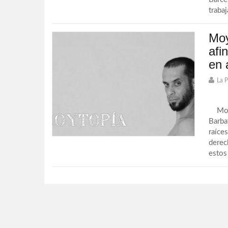
trabaj
Moy
afi
en 
La 
Moy G
Barba
raíce
derec
estos 