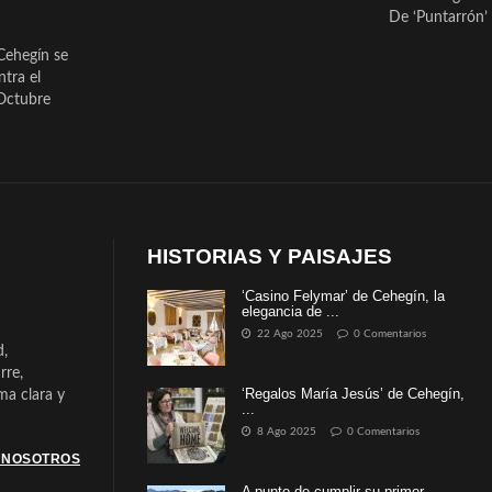
De ‘Puntarrón’ 
Cehegín se
ntra el
Octubre
HISTORIAS Y PAISAJES
‘Casino Felymar’ de Cehegín, la
elegancia de ...
22 Ago 2025
0 Comentarios
d,
rre,
‘Regalos María Jesús’ de Cehegín,
a clara y
...
8 Ago 2025
0 Comentarios
 NOSOTROS
A punto de cumplir su primer