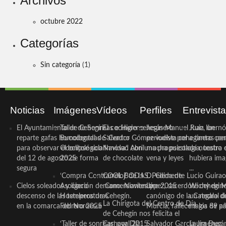
Archivos
octubre 2022
Categorías
Sin categoría
(1)
Noticias
Imágenes
Vídeos
Perfiles
Entrevist
El Ayuntamiento de Cehegín
Taller de Sonrisas e Higiene
El cocinero ceheginero
Jesús Manuel Ruiz, un
Juan Ibernó
reparte gafas homologadas
Bucodental de ‘Centro
Salvador Gómez vuelve por
periodista ceheginero con
a tantas pe
para observar el eclipse solar
Odontológico Innova’. Abril
Navidad con una propuesta
mucha psicología, teatro 
de nuestra
del 12 de agosto de forma
2025
de chocolate
vena y leyes
hubiera ima
segura
...
‘Compra Contrarreloj’ de la
COOL BODAS. Pedida de
D. Clemente Lucio Guirao
Cielos soleados y ligero
Asociación de Comerciantes y
mano. Noviembre 2015
López, sacerdote cehegin
Wichy de M
descenso de las temperaturas
Hosteleros de Cehegín.
canónigo de la Catedral d
un regalo de
La Chirigota del Centro de Día
en la comarca del Noroeste
Febrero 2025
Murcia, fallece a los 89 añ.
magia de pa
de Cehegín nos felicita el
‘Taller de sonrisas’ por Día
Carnaval 2015
Salvador García Jiménez
Laura Durán,