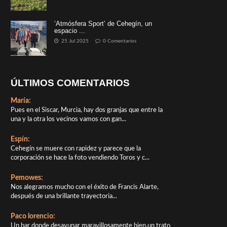
‘Atmósfera Sport’ de Cehegín, un
espacio ...
25 Jul 2025
0 Comentarios
ÚLTIMOS COMENTARIOS
María:
Pues en el Siscar, Murcia, hay dos granjas que entre la
una y la otra los vecinos vamos con gan...
Espín:
Cehegín se muere con rapidez y parece que la
corporación se hace la foto vendiendo Toros y c...
Pemowes:
Nos alegramos mucho con el éxito de Francis Alarte,
después de una brillante trayectoria...
Paco lorencio:
Un bar donde desayunar maravillosamente bien,un trato