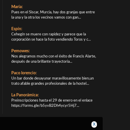
María:
Pues en el Siscar, Murcia, hay dos granjas que entre
la una y la otra los vecinos vamos con gan...
Espín:
Cehegín se muere con rapidez y parece que la
corporación se hace la foto vendiendo Toros y c...
Pemowes:
Nos alegramos mucho con el éxito de Francis Alarte,
después de una brillante trayectoria...
Paco lorencio:
Un bar donde desayunar maravillosamente bien,un
trato afable grandes profesionales de la hostel...
La Panorámica:
Preinscripciones hasta el 29 de enero en el enlace
https://forms.gle/b5yvB2Dh4ycyr5Hj7...
X