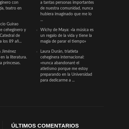
eginero con
a tantas personas importantes
a, teatro en
de nuestra comunidad, nunca
hubiera imaginado que me lo
...
cio Guirao
te ceheginero y
Wichy de Maya: «la música es
 Catedral de
un regalo de la vida y tiene la
a los 89 añ...
magia de parar el tiempo»
a Jiménez
Laura Durán, triatleta
n la literatura.
ceheginera internacional:
a princesas.
«nunca abandonaré el
atletismo porque me estoy
preparando en la Universidad
para dedicarme a ...
ÚLTIMOS COMENTARIOS