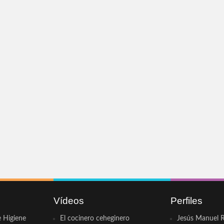
Vídeos
Perfiles
e Higiene
El cocinero ceheginero
Jesús Manuel R