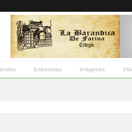
yendas
Entrevistas
Imágenes
Víd