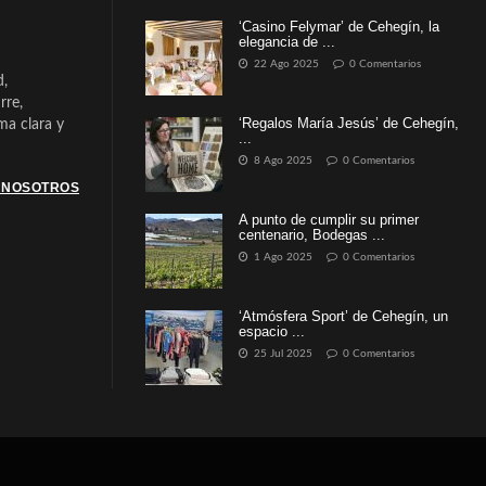
‘Casino Felymar’ de Cehegín, la
elegancia de ...
22 Ago 2025
0 Comentarios
d,
rre,
‘Regalos María Jesús’ de Cehegín,
a clara y
...
8 Ago 2025
0 Comentarios
 NOSOTROS
A punto de cumplir su primer
centenario, Bodegas ...
1 Ago 2025
0 Comentarios
‘Atmósfera Sport’ de Cehegín, un
espacio ...
25 Jul 2025
0 Comentarios