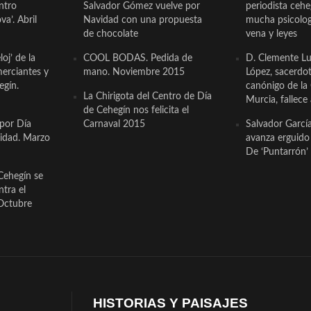
ntro
Salvador Gómez vuelve por
periodista ceh
a’. Abril
Navidad con una propuesta
mucha psicologí
de chocolate
vena y leyes
oj’ de la
COOL BODAS. Pedida de
D. Clemente Lu
erciantes y
mano. Noviembre 2015
López, sacerdo
egín.
canónigo de la
La Chirigota del Centro de Día
Murcia, fallece 
de Cehegín nos felicita el
 por Día
Carnaval 2015
Salvador Garcí
cidad. Marzo
avanza erguido e
De ‘Puntarrón’ 
Cehegín se
ntra el
Octubre
HISTORIAS Y PAISAJES