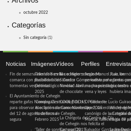
Archivos
octubre 2022
Categorías
Sin categoría
(1)
Noticias
Imágenes
Vídeos
Perfiles
Entrevist
Fin de semana inestable en la
Taller de Sonrisas e Higiene
El cocinero ceheginero
Jesús Manuel Ruiz, un
Juan Ibernó
comarca con posibilidad de
Bucodental de ‘Centro
Salvador Gómez vuelve por
periodista ceheginero con
a tantas pe
tormentas vespertinas
Odontológico Innova’. Abril
Navidad con una propuesta
mucha psicología, teatro 
de nuestra
2025
de chocolate
vena y leyes
hubiera ima
El Ayuntamiento de Cehegín
...
reparte gafas homologadas
‘Compra Contrarreloj’ de la
COOL BODAS. Pedida de
D. Clemente Lucio Guirao
para observar el eclipse solar
Asociación de Comerciantes y
mano. Noviembre 2015
López, sacerdote cehegin
Wichy de M
del 12 de agosto de forma
Hosteleros de Cehegín.
canónigo de la Catedral d
un regalo de
La Chirigota del Centro de Día
segura
Febrero 2025
Murcia, fallece a los 89 añ.
magia de pa
de Cehegín nos felicita el
‘Taller de sonrisas’ por Día
Carnaval 2015
Salvador García Jiménez
Laura Durán,