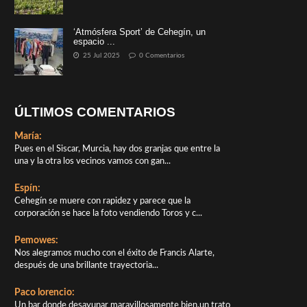
‘Atmósfera Sport’ de Cehegín, un
espacio ...
25 Jul 2025
0 Comentarios
ÚLTIMOS COMENTARIOS
María:
Pues en el Siscar, Murcia, hay dos granjas que entre la
una y la otra los vecinos vamos con gan...
Espín:
Cehegín se muere con rapidez y parece que la
corporación se hace la foto vendiendo Toros y c...
Pemowes:
Nos alegramos mucho con el éxito de Francis Alarte,
después de una brillante trayectoria...
Paco lorencio:
Un bar donde desayunar maravillosamente bien,un trato