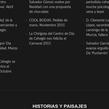
ntro
Salvador Gómez vuelve por
periodista ceh
a’. Abril
Navidad con una propuesta
mucha psicologí
de chocolate
vena y leyes
oj’ de la
COOL BODAS. Pedida de
D. Clemente Lu
erciantes y
mano. Noviembre 2015
López, sacerdo
egín.
canónigo de la
La Chirigota del Centro de Día
Murcia, fallece 
de Cehegín nos felicita el
 por Día
Carnaval 2015
Salvador Garcí
cidad. Marzo
avanza erguido e
De ‘Puntarrón’ 
Cehegín se
ntra el
Octubre
HISTORIAS Y PAISAJES