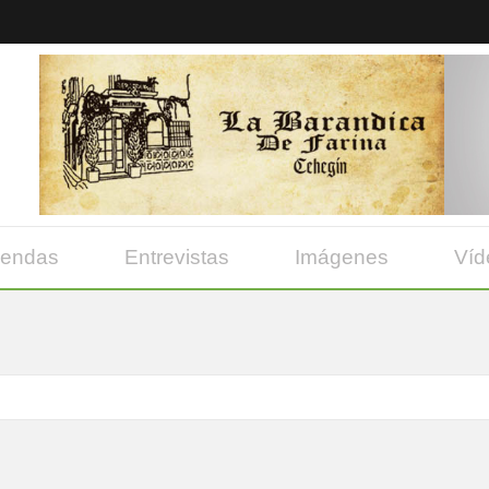
yendas
Entrevistas
Imágenes
Víd