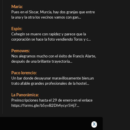
María:
Pues en el Siscar, Murcia, hay dos granjas que entre
la una y la otra los vecinos vamos con gan...
Espín:
Cehegín se muere con rapidez y parece que la
corporación se hace la foto vendiendo Toros y c...
Pemowes:
Nos alegramos mucho con el éxito de Francis Alarte,
después de una brillante trayectoria...
Paco lorencio:
Un bar donde desayunar maravillosamente bien,un
trato afable grandes profesionales de la hostel...
La Panorámica:
Preinscripciones hasta el 29 de enero en el enlace
https://forms.gle/b5yvB2Dh4ycyr5Hj7...
X