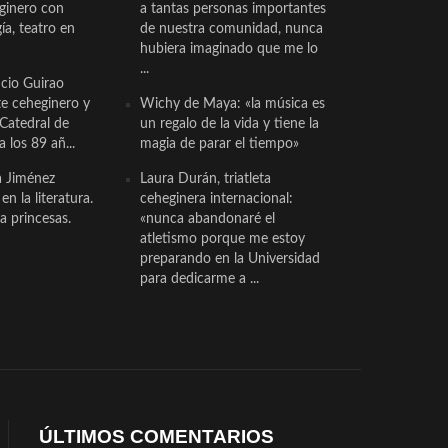
eginero con
a tantas personas importantes
a, teatro en
de nuestra comunidad, nunca
hubiera imaginado que me lo
...
cio Guirao
te ceheginero y
Wichy de Maya: «la música es
 Catedral de
un regalo de la vida y tiene la
a los 89 añ...
magia de parar el tiempo»
a Jiménez
Laura Durán, triatleta
n la literatura.
ceheginera internacional:
a princesas.
«nunca abandonaré el
atletismo porque me estoy
preparando en la Universidad
para dedicarme a ...
ÚLTIMOS COMENTARIOS