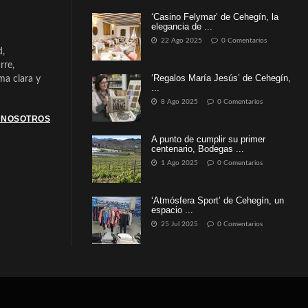
‘Casino Felymar’ de Cehegín, la
elegancia de ...
22 Ago 2025
0 Comentarios
d,
rre,
‘Regalos María Jesús’ de Cehegín,
a clara y
...
8 Ago 2025
0 Comentarios
 NOSOTROS
A punto de cumplir su primer
centenario, Bodegas ...
1 Ago 2025
0 Comentarios
‘Atmósfera Sport’ de Cehegín, un
espacio ...
25 Jul 2025
0 Comentarios