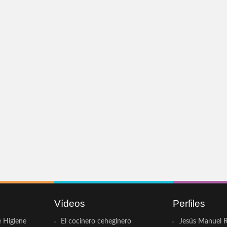
Vídeos
Perfiles
e Higiene
El cocinero ceheginero
Jesús Manuel R