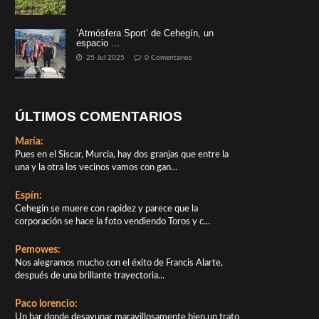
‘Atmósfera Sport’ de Cehegín, un
espacio ...
25 Jul 2025
0 Comentarios
ÚLTIMOS COMENTARIOS
María:
Pues en el Siscar, Murcia, hay dos granjas que entre la
una y la otra los vecinos vamos con gan...
Espín:
Cehegín se muere con rapidez y parece que la
corporación se hace la foto vendiendo Toros y c...
Pemowes:
Nos alegramos mucho con el éxito de Francis Alarte,
después de una brillante trayectoria...
Paco lorencio:
Un bar donde desayunar maravillosamente bien,un trato