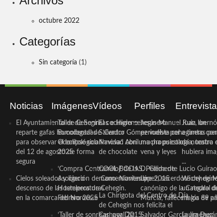
Archivos
octubre 2022
Categorías
Sin categoría
(1)
Noticias
Imágenes
Vídeos
Perfiles
Entrevist
El Ayuntamiento de Cehegín
Taller de Sonrisas e Higiene
El cocinero ceheginero
Jesús Manuel Ruiz, un
Juan Ibernó
reparte gafas homologadas
Bucodental de ‘Centro
Salvador Gómez vuelve por
periodista ceheginero con
a tantas pe
para observar el eclipse solar
Odontológico Innova’. Abril
Navidad con una propuesta
mucha psicología, teatro 
de nuestra
del 12 de agosto de forma
2025
de chocolate
vena y leyes
hubiera ima
segura
...
‘Compra Contrarreloj’ de la
COOL BODAS. Pedida de
D. Clemente Lucio Guirao
Cielos soleados y ligero
Asociación de Comerciantes y
mano. Noviembre 2015
López, sacerdote cehegin
Wichy de M
descenso de las temperaturas
Hosteleros de Cehegín.
canónigo de la Catedral d
un regalo de
La Chirigota del Centro de Día
en la comarca del Noroeste
Febrero 2025
Murcia, fallece a los 89 añ.
magia de pa
de Cehegín nos felicita el
‘Taller de sonrisas’ por Día
Carnaval 2015
Salvador García Jiménez
Laura Durán,