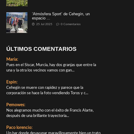
‘Atmósfera Sport’ de Cehegín, un
espacio ...
25 Jul 2025
0 Comentarios
ÚLTIMOS COMENTARIOS
María:
Pues en el Siscar, Murcia, hay dos granjas que entre la
una y la otra los vecinos vamos con gan...
Espín:
Cehegín se muere con rapidez y parece que la
corporación se hace la foto vendiendo Toros y c...
Pemowes:
Nos alegramos mucho con el éxito de Francis Alarte,
después de una brillante trayectoria...
Paco lorencio:
Un bar donde desayunar maravillosamente bien,un trato