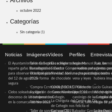
Archivos
octubre 2022
Categorías
Sin categoría
(1)
Noticias
Imágenes
Vídeos
Perfiles
Entrevist
El Ayuntamiento de Cehegín
Taller de Sonrisas e Higiene
El cocinero ceheginero
Jesús Manuel Ruiz, un
Juan Ibernó
reparte gafas homologadas
Bucodental de ‘Centro
Salvador Gómez vuelve por
periodista ceheginero con
a tantas pe
para observar el eclipse solar
Odontológico Innova’. Abril
Navidad con una propuesta
mucha psicología, teatro 
de nuestra
del 12 de agosto de forma
2025
de chocolate
vena y leyes
hubiera ima
segura
...
‘Compra Contrarreloj’ de la
COOL BODAS. Pedida de
D. Clemente Lucio Guirao
Cielos soleados y ligero
Asociación de Comerciantes y
mano. Noviembre 2015
López, sacerdote cehegin
Wichy de M
descenso de las temperaturas
Hosteleros de Cehegín.
canónigo de la Catedral d
un regalo de
La Chirigota del Centro de Día
en la comarca del Noroeste
Febrero 2025
Murcia, fallece a los 89 añ.
magia de pa
de Cehegín nos felicita el
‘Taller de sonrisas’ por Día
Carnaval 2015
Salvador García Jiménez
Laura Durán,