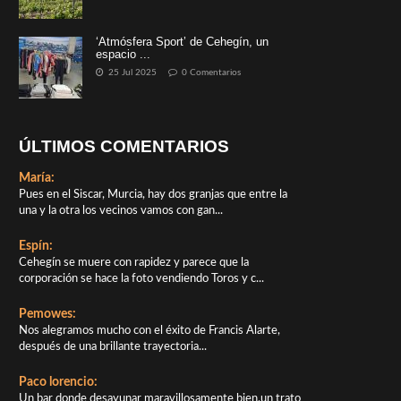
‘Atmósfera Sport’ de Cehegín, un
espacio ...
25 Jul 2025
0 Comentarios
ÚLTIMOS COMENTARIOS
María:
Pues en el Siscar, Murcia, hay dos granjas que entre la
una y la otra los vecinos vamos con gan...
Espín:
Cehegín se muere con rapidez y parece que la
corporación se hace la foto vendiendo Toros y c...
Pemowes:
Nos alegramos mucho con el éxito de Francis Alarte,
después de una brillante trayectoria...
Paco lorencio:
Un bar donde desayunar maravillosamente bien,un trato