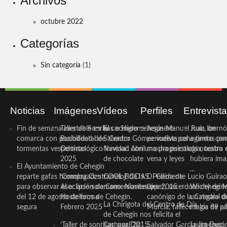
Archivos
octubre 2022
Categorías
Sin categoría
(1)
Noticias
Imágenes
Vídeos
Perfiles
Entrevist
Fin de semana inestable en la
Taller de Sonrisas e Higiene
El cocinero ceheginero
Jesús Manuel Ruiz, un
Juan Ibernó
comarca con posibilidad de
Bucodental de ‘Centro
Salvador Gómez vuelve por
periodista ceheginero con
a tantas pe
tormentas vespertinas
Odontológico Innova’. Abril
Navidad con una propuesta
mucha psicología, teatro 
de nuestra
2025
de chocolate
vena y leyes
hubiera ima
El Ayuntamiento de Cehegín
...
reparte gafas homologadas
‘Compra Contrarreloj’ de la
COOL BODAS. Pedida de
D. Clemente Lucio Guirao
para observar el eclipse solar
Asociación de Comerciantes y
mano. Noviembre 2015
López, sacerdote cehegin
Wichy de M
del 12 de agosto de forma
Hosteleros de Cehegín.
canónigo de la Catedral d
un regalo de
La Chirigota del Centro de Día
segura
Febrero 2025
Murcia, fallece a los 89 añ.
magia de pa
de Cehegín nos felicita el
‘Taller de sonrisas’ por Día
Carnaval 2015
Salvador García Jiménez
Laura Durán,