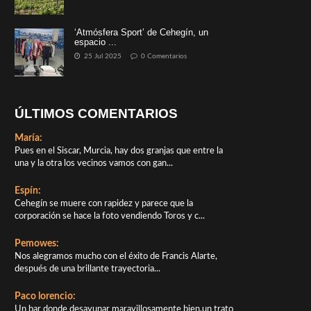
‘Atmósfera Sport’ de Cehegín, un
espacio ...
25 Jul 2025
0 Comentarios
ÚLTIMOS COMENTARIOS
María:
Pues en el Siscar, Murcia, hay dos granjas que entre la
una y la otra los vecinos vamos con gan...
Espín:
Cehegín se muere con rapidez y parece que la
corporación se hace la foto vendiendo Toros y c...
Pemowes:
Nos alegramos mucho con el éxito de Francis Alarte,
después de una brillante trayectoria...
Paco lorencio:
Un bar donde desayunar maravillosamente bien,un trato