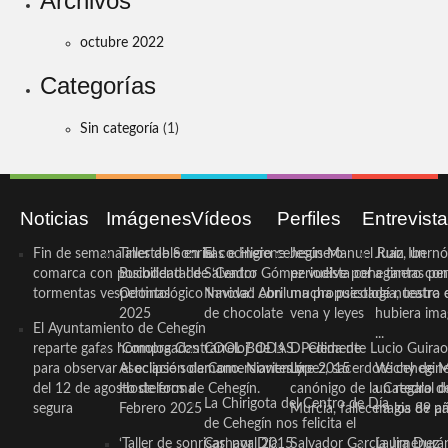
Archivos
octubre 2022
Categorías
Sin categoría
(1)
Noticias
Imágenes
Vídeos
Perfiles
Entrevist
Fin de semana inestable en la
Taller de Sonrisas e Higiene
El cocinero ceheginero
Jesús Manuel Ruiz, un
Juan Ibernó
comarca con posibilidad de
Bucodental de ‘Centro
Salvador Gómez vuelve por
periodista ceheginero con
a tantas pe
tormentas vespertinas
Odontológico Innova’. Abril
Navidad con una propuesta
mucha psicología, teatro 
de nuestra
2025
de chocolate
vena y leyes
hubiera ima
El Ayuntamiento de Cehegín
...
reparte gafas homologadas
‘Compra Contrarreloj’ de la
COOL BODAS. Pedida de
D. Clemente Lucio Guirao
para observar el eclipse solar
Asociación de Comerciantes y
mano. Noviembre 2015
López, sacerdote cehegin
Wichy de M
del 12 de agosto de forma
Hosteleros de Cehegín.
canónigo de la Catedral d
un regalo de
La Chirigota del Centro de Día
segura
Febrero 2025
Murcia, fallece a los 89 añ.
magia de pa
de Cehegín nos felicita el
‘Taller de sonrisas’ por Día
Carnaval 2015
Salvador García Jiménez
Laura Durán,