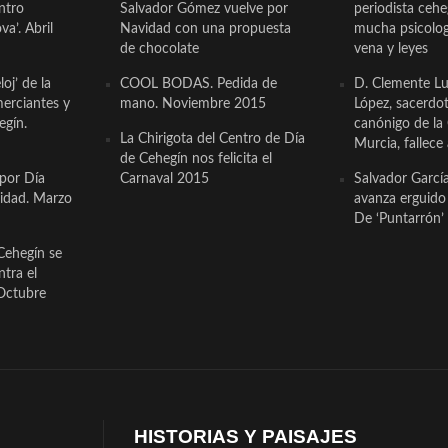
ntro
Salvador Gómez vuelve por
periodista ceh
a’. Abril
Navidad con una propuesta
mucha psicologí
de chocolate
vena y leyes
oj’ de la
COOL BODAS. Pedida de
D. Clemente Lu
erciantes y
mano. Noviembre 2015
López, sacerdo
egín.
canónigo de la
La Chirigota del Centro de Día
Murcia, fallece 
de Cehegín nos felicita el
 por Día
Carnaval 2015
Salvador Garcí
cidad. Marzo
avanza erguido e
De ‘Puntarrón’ 
Cehegín se
ntra el
Octubre
HISTORIAS Y PAISAJES