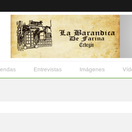
yendas
Entrevistas
Imágenes
Víd