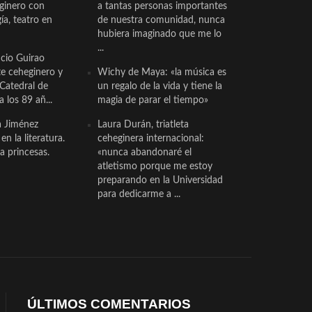
eginero con
a tantas personas importantes
a, teatro en
de nuestra comunidad, nunca
hubiera imaginado que me lo
...
cio Guirao
te ceheginero y
Wichy de Maya: «la música es
 Catedral de
un regalo de la vida y tiene la
a los 89 añ...
magia de parar el tiempo»
a Jiménez
Laura Durán, triatleta
n la literatura.
ceheginera internacional:
a princesas.
«nunca abandonaré el
atletismo porque me estoy
preparando en la Universidad
para dedicarme a ...
ÚLTIMOS COMENTARIOS