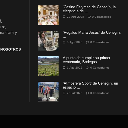
‘Casino Felymar’ de Cehegín, la
elegancia de ...
22 Ago 2025
0 Comentarios
d,
rre,
‘Regalos María Jesús’ de Cehegín,
a clara y
...
8 Ago 2025
0 Comentarios
 NOSOTROS
A punto de cumplir su primer
centenario, Bodegas ...
1 Ago 2025
0 Comentarios
‘Atmósfera Sport’ de Cehegín, un
espacio ...
25 Jul 2025
0 Comentarios