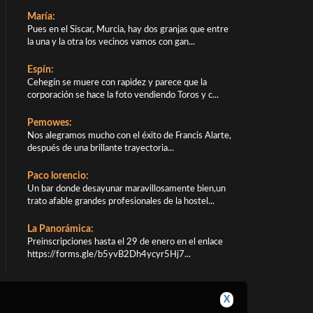
María:
Pues en el Siscar, Murcia, hay dos granjas que entre
la una y la otra los vecinos vamos con gan...
Espín:
Cehegín se muere con rapidez y parece que la
corporación se hace la foto vendiendo Toros y c...
Pemowes:
Nos alegramos mucho con el éxito de Francis Alarte,
después de una brillante trayectoria...
Paco lorencio:
Un bar donde desayunar maravillosamente bien,un
trato afable grandes profesionales de la hostel...
La Panorámica:
Preinscripciones hasta el 29 de enero en el enlace
https://forms.gle/b5yvB2Dh4ycyr5Hj7...
X