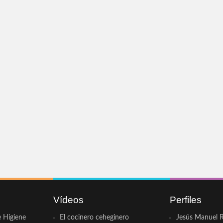
Vídeos
Perfiles
e Higiene
El cocinero ceheginero
Jesús Manuel R