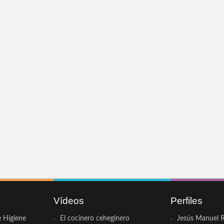
Vídeos
Perfiles
e Higiene
El cocinero ceheginero
Jesús Manuel R