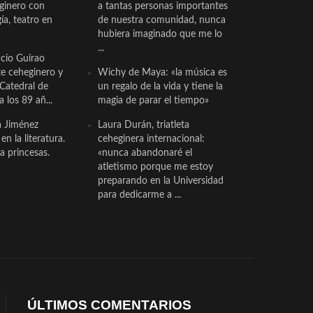
eginero con
a tantas personas importantes
a, teatro en
de nuestra comunidad, nunca
hubiera imaginado que me lo
...
cio Guirao
te ceheginero y
Wichy de Maya: «la música es
 Catedral de
un regalo de la vida y tiene la
a los 89 añ...
magia de parar el tiempo»
a Jiménez
Laura Durán, triatleta
n la literatura.
ceheginera internacional:
a princesas.
«nunca abandonaré el
atletismo porque me estoy
preparando en la Universidad
para dedicarme a ...
ÚLTIMOS COMENTARIOS