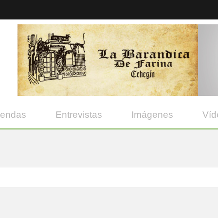
yendas
Entrevistas
Imágenes
Víd