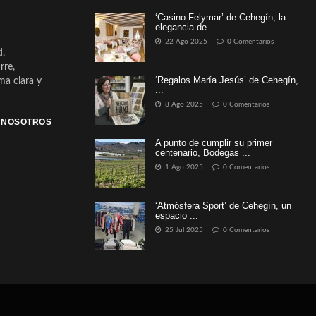
‘Casino Felymar’ de Cehegín, la
elegancia de ...
22 Ago 2025
0 Comentarios
d,
rre,
‘Regalos María Jesús’ de Cehegín,
a clara y
...
8 Ago 2025
0 Comentarios
 NOSOTROS
A punto de cumplir su primer
centenario, Bodegas ...
1 Ago 2025
0 Comentarios
‘Atmósfera Sport’ de Cehegín, un
espacio ...
25 Jul 2025
0 Comentarios