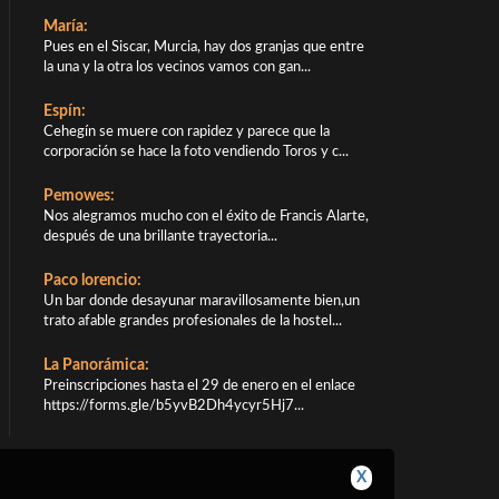
María:
Pues en el Siscar, Murcia, hay dos granjas que entre
la una y la otra los vecinos vamos con gan...
Espín:
Cehegín se muere con rapidez y parece que la
corporación se hace la foto vendiendo Toros y c...
Pemowes:
Nos alegramos mucho con el éxito de Francis Alarte,
después de una brillante trayectoria...
Paco lorencio:
Un bar donde desayunar maravillosamente bien,un
trato afable grandes profesionales de la hostel...
La Panorámica:
Preinscripciones hasta el 29 de enero en el enlace
https://forms.gle/b5yvB2Dh4ycyr5Hj7...
X