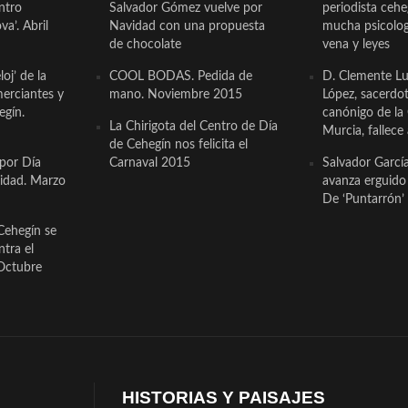
ntro
Salvador Gómez vuelve por
periodista ceh
a’. Abril
Navidad con una propuesta
mucha psicologí
de chocolate
vena y leyes
oj’ de la
COOL BODAS. Pedida de
D. Clemente Lu
erciantes y
mano. Noviembre 2015
López, sacerdo
egín.
canónigo de la
La Chirigota del Centro de Día
Murcia, fallece 
de Cehegín nos felicita el
 por Día
Carnaval 2015
Salvador Garcí
cidad. Marzo
avanza erguido e
De ‘Puntarrón’ 
Cehegín se
ntra el
Octubre
HISTORIAS Y PAISAJES