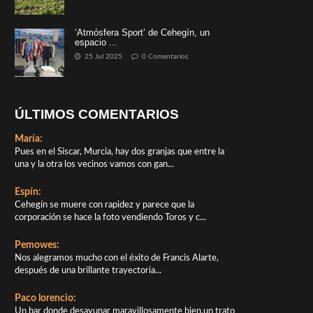
‘Atmósfera Sport’ de Cehegín, un
espacio ...
25 Jul 2025
0 Comentarios
ÚLTIMOS COMENTARIOS
María:
Pues en el Siscar, Murcia, hay dos granjas que entre la
una y la otra los vecinos vamos con gan...
Espín:
Cehegín se muere con rapidez y parece que la
corporación se hace la foto vendiendo Toros y c...
Pemowes:
Nos alegramos mucho con el éxito de Francis Alarte,
después de una brillante trayectoria...
Paco lorencio:
Un bar donde desayunar maravillosamente bien,un trato