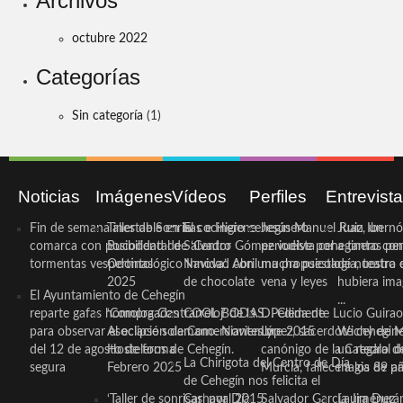
Archivos
octubre 2022
Categorías
Sin categoría
(1)
Noticias
Imágenes
Vídeos
Perfiles
Entrevist
Fin de semana inestable en la
Taller de Sonrisas e Higiene
El cocinero ceheginero
Jesús Manuel Ruiz, un
Juan Ibernó
comarca con posibilidad de
Bucodental de ‘Centro
Salvador Gómez vuelve por
periodista ceheginero con
a tantas pe
tormentas vespertinas
Odontológico Innova’. Abril
Navidad con una propuesta
mucha psicología, teatro 
de nuestra
2025
de chocolate
vena y leyes
hubiera ima
El Ayuntamiento de Cehegín
...
reparte gafas homologadas
‘Compra Contrarreloj’ de la
COOL BODAS. Pedida de
D. Clemente Lucio Guirao
para observar el eclipse solar
Asociación de Comerciantes y
mano. Noviembre 2015
López, sacerdote cehegin
Wichy de M
del 12 de agosto de forma
Hosteleros de Cehegín.
canónigo de la Catedral d
un regalo de
La Chirigota del Centro de Día
segura
Febrero 2025
Murcia, fallece a los 89 añ.
magia de pa
de Cehegín nos felicita el
‘Taller de sonrisas’ por Día
Carnaval 2015
Salvador García Jiménez
Laura Durán,