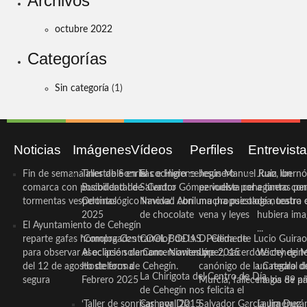
Archivos
octubre 2022
Categorías
Sin categoría
(1)
Noticias
Imágenes
Vídeos
Perfiles
Entrevist
Fin de semana inestable en la
Taller de Sonrisas e Higiene
El cocinero ceheginero
Jesús Manuel Ruiz, un
Juan Ibernó
comarca con posibilidad de
Bucodental de ‘Centro
Salvador Gómez vuelve por
periodista ceheginero con
a tantas pe
tormentas vespertinas
Odontológico Innova’. Abril
Navidad con una propuesta
mucha psicología, teatro 
de nuestra
2025
de chocolate
vena y leyes
hubiera ima
El Ayuntamiento de Cehegín
...
reparte gafas homologadas
‘Compra Contrarreloj’ de la
COOL BODAS. Pedida de
D. Clemente Lucio Guirao
para observar el eclipse solar
Asociación de Comerciantes y
mano. Noviembre 2015
López, sacerdote cehegin
Wichy de M
del 12 de agosto de forma
Hosteleros de Cehegín.
canónigo de la Catedral d
un regalo de
La Chirigota del Centro de Día
segura
Febrero 2025
Murcia, fallece a los 89 añ.
magia de pa
de Cehegín nos felicita el
‘Taller de sonrisas’ por Día
Carnaval 2015
Salvador García Jiménez
Laura Durán,