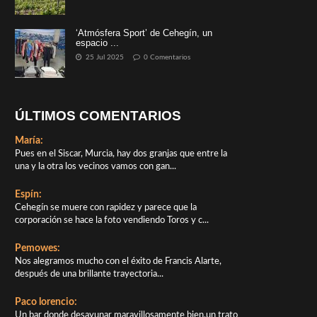
‘Atmósfera Sport’ de Cehegín, un
espacio ...
25 Jul 2025
0 Comentarios
ÚLTIMOS COMENTARIOS
María:
Pues en el Siscar, Murcia, hay dos granjas que entre la
una y la otra los vecinos vamos con gan...
Espín:
Cehegín se muere con rapidez y parece que la
corporación se hace la foto vendiendo Toros y c...
Pemowes:
Nos alegramos mucho con el éxito de Francis Alarte,
después de una brillante trayectoria...
Paco lorencio:
Un bar donde desayunar maravillosamente bien,un trato