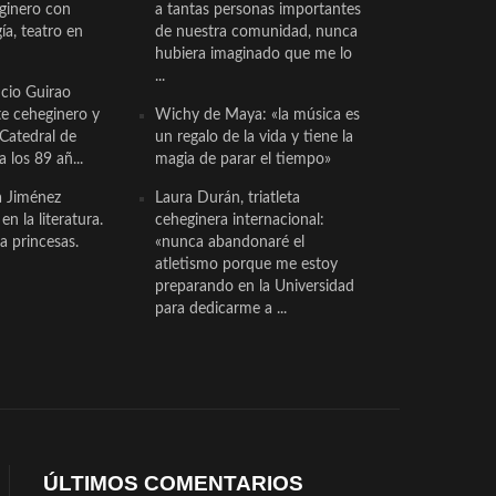
eginero con
a tantas personas importantes
a, teatro en
de nuestra comunidad, nunca
hubiera imaginado que me lo
...
cio Guirao
te ceheginero y
Wichy de Maya: «la música es
 Catedral de
un regalo de la vida y tiene la
a los 89 añ...
magia de parar el tiempo»
a Jiménez
Laura Durán, triatleta
n la literatura.
ceheginera internacional:
a princesas.
«nunca abandonaré el
atletismo porque me estoy
preparando en la Universidad
para dedicarme a ...
ÚLTIMOS COMENTARIOS