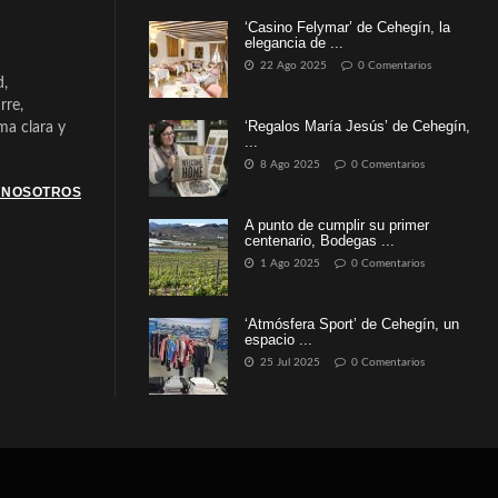
‘Casino Felymar’ de Cehegín, la
elegancia de ...
22 Ago 2025
0 Comentarios
d,
rre,
‘Regalos María Jesús’ de Cehegín,
a clara y
...
8 Ago 2025
0 Comentarios
 NOSOTROS
A punto de cumplir su primer
centenario, Bodegas ...
1 Ago 2025
0 Comentarios
‘Atmósfera Sport’ de Cehegín, un
espacio ...
25 Jul 2025
0 Comentarios