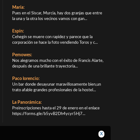
María:
Pues en el Siscar, Murcia, hay dos granjas que entre
la una y la otra los vecinos vamos con gan...
Espín:
Cehegín se muere con rapidez y parece que la
corporación se hace la foto vendiendo Toros y c...
Pemowes:
Nos alegramos mucho con el éxito de Francis Alarte,
después de una brillante trayectoria...
Paco lorencio:
Un bar donde desayunar maravillosamente bien,un
trato afable grandes profesionales de la hostel...
La Panorámica:
Preinscripciones hasta el 29 de enero en el enlace
https://forms.gle/b5yvB2Dh4ycyr5Hj7...
X