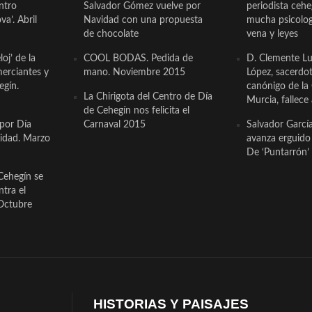
ntro
Salvador Gómez vuelve por
periodista ceh
a’. Abril
Navidad con una propuesta
mucha psicologí
de chocolate
vena y leyes
oj’ de la
COOL BODAS. Pedida de
D. Clemente Lu
erciantes y
mano. Noviembre 2015
López, sacerdo
egín.
canónigo de la
La Chirigota del Centro de Día
Murcia, fallece 
de Cehegín nos felicita el
 por Día
Carnaval 2015
Salvador Garcí
cidad. Marzo
avanza erguido e
De ‘Puntarrón’ 
Cehegín se
ntra el
Octubre
HISTORIAS Y PAISAJES