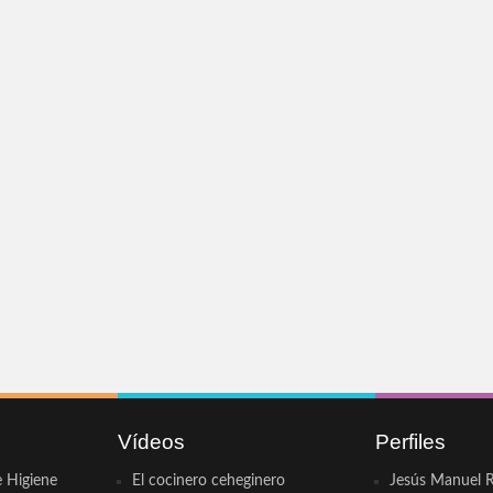
Vídeos
Perfiles
e Higiene
El cocinero ceheginero
Jesús Manuel R