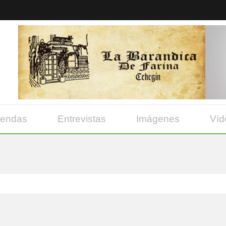
yendas
Entrevistas
Imágenes
Víd