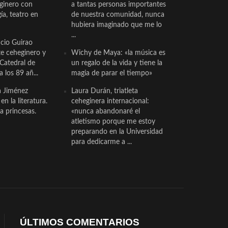
eginero con
a tantas personas importantes
a, teatro en
de nuestra comunidad, nunca
hubiera imaginado que me lo
...
cio Guirao
te ceheginero y
Wichy de Maya: «la música es
 Catedral de
un regalo de la vida y tiene la
a los 89 añ...
magia de parar el tiempo»
a Jiménez
Laura Durán, triatleta
n la literatura.
ceheginera internacional:
a princesas.
«nunca abandonaré el
atletismo porque me estoy
preparando en la Universidad
para dedicarme a ...
ÚLTIMOS COMENTARIOS