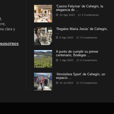
‘Casino Felymar’ de Cehegín, la
elegancia de ...
22 Ago 2025
0 Comentarios
d,
rre,
‘Regalos María Jesús’ de Cehegín,
a clara y
...
8 Ago 2025
0 Comentarios
 NOSOTROS
A punto de cumplir su primer
centenario, Bodegas ...
1 Ago 2025
0 Comentarios
‘Atmósfera Sport’ de Cehegín, un
espacio ...
25 Jul 2025
0 Comentarios