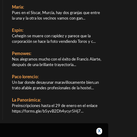
María:
Pues en el Siscar, Murcia, hay dos granjas que entre
la una y la otra los vecinos vamos con gan...
Espín:
Cehegín se muere con rapidez y parece que la
corporación se hace la foto vendiendo Toros y c...
Pemowes:
Nos alegramos mucho con el éxito de Francis Alarte,
después de una brillante trayectoria...
Paco lorencio:
Un bar donde desayunar maravillosamente bien,un
trato afable grandes profesionales de la hostel...
La Panorámica:
Preinscripciones hasta el 29 de enero en el enlace
https://forms.gle/b5yvB2Dh4ycyr5Hj7...
X