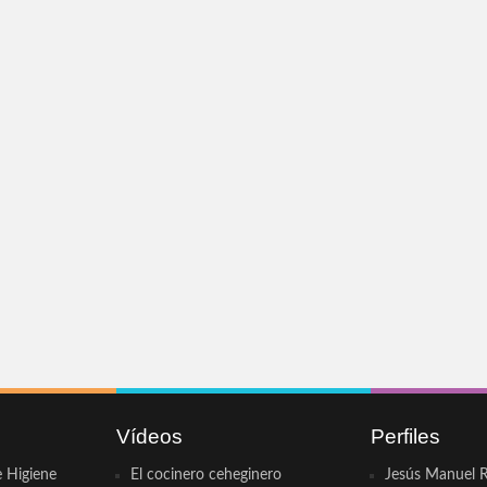
Vídeos
Perfiles
e Higiene
El cocinero ceheginero
Jesús Manuel R