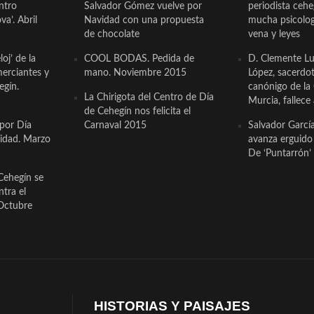
ntro
Salvador Gómez vuelve por
periodista ceh
a’. Abril
Navidad con una propuesta
mucha psicologí
de chocolate
vena y leyes
oj’ de la
COOL BODAS. Pedida de
D. Clemente Lu
erciantes y
mano. Noviembre 2015
López, sacerdo
egín.
canónigo de la
La Chirigota del Centro de Día
Murcia, fallece 
de Cehegín nos felicita el
 por Día
Carnaval 2015
Salvador Garcí
cidad. Marzo
avanza erguido e
De ‘Puntarrón’ 
Cehegín se
ntra el
Octubre
HISTORIAS Y PAISAJES