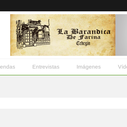
yendas
Entrevistas
Imágenes
Víd