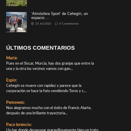
‘Atmósfera Sport’ de Cehegín, un
espacio ...
25 Jul 2025
0 Comentarios
ÚLTIMOS COMENTARIOS
María:
Pues en el Siscar, Murcia, hay dos granjas que entre la
una y la otra los vecinos vamos con gan...
Espín:
Cehegín se muere con rapidez y parece que la
corporación se hace la foto vendiendo Toros y c...
Pemowes:
Nos alegramos mucho con el éxito de Francis Alarte,
después de una brillante trayectoria...
Paco lorencio:
Un bar donde desayunar maravillosamente bien,un trato