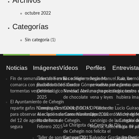
Archivos
octubre 2022
Categorías
Sin categoría
(1)
Noticias
Imágenes
Vídeos
Perfiles
Entrevist
Fin de semana inestable en la
Taller de Sonrisas e Higiene
El cocinero ceheginero
Jesús Manuel Ruiz, un
Juan Ibernó
comarca con posibilidad de
Bucodental de ‘Centro
Salvador Gómez vuelve por
periodista ceheginero con
a tantas pe
tormentas vespertinas
Odontológico Innova’. Abril
Navidad con una propuesta
mucha psicología, teatro 
de nuestra
2025
de chocolate
vena y leyes
hubiera ima
El Ayuntamiento de Cehegín
...
reparte gafas homologadas
‘Compra Contrarreloj’ de la
COOL BODAS. Pedida de
D. Clemente Lucio Guirao
para observar el eclipse solar
Asociación de Comerciantes y
mano. Noviembre 2015
López, sacerdote cehegin
Wichy de M
del 12 de agosto de forma
Hosteleros de Cehegín.
canónigo de la Catedral d
un regalo de
La Chirigota del Centro de Día
segura
Febrero 2025
Murcia, fallece a los 89 añ.
magia de pa
de Cehegín nos felicita el
‘Taller de sonrisas’ por Día
Carnaval 2015
Salvador García Jiménez
Laura Durán,