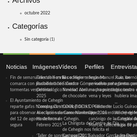
Archivos
octubre 2022
Categorías
Sin categoría
(1)
Noticias
Imágenes
Vídeos
Perfiles
Entrevist
Fin de semana inestable en la
Taller de Sonrisas e Higiene
El cocinero ceheginero
Jesús Manuel Ruiz, un
Juan Ibernó
comarca con posibilidad de
Bucodental de ‘Centro
Salvador Gómez vuelve por
periodista ceheginero con
a tantas pe
tormentas vespertinas
Odontológico Innova’. Abril
Navidad con una propuesta
mucha psicología, teatro 
de nuestra
2025
de chocolate
vena y leyes
hubiera ima
El Ayuntamiento de Cehegín
...
reparte gafas homologadas
‘Compra Contrarreloj’ de la
COOL BODAS. Pedida de
D. Clemente Lucio Guirao
para observar el eclipse solar
Asociación de Comerciantes y
mano. Noviembre 2015
López, sacerdote cehegin
Wichy de M
del 12 de agosto de forma
Hosteleros de Cehegín.
canónigo de la Catedral d
un regalo de
La Chirigota del Centro de Día
segura
Febrero 2025
Murcia, fallece a los 89 añ.
magia de pa
de Cehegín nos felicita el
‘Taller de sonrisas’ por Día
Carnaval 2015
Salvador García Jiménez
Laura Durán,