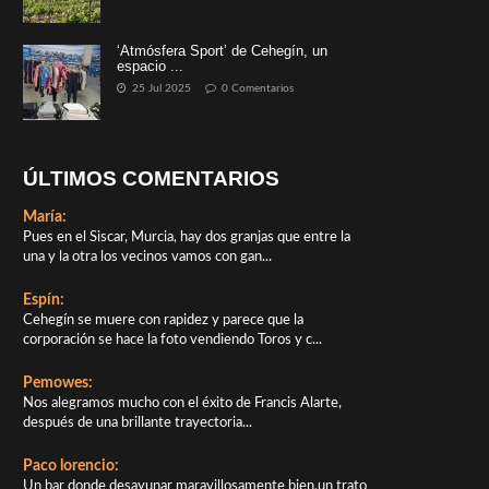
‘Atmósfera Sport’ de Cehegín, un
espacio ...
25 Jul 2025
0 Comentarios
ÚLTIMOS COMENTARIOS
María:
Pues en el Siscar, Murcia, hay dos granjas que entre la
una y la otra los vecinos vamos con gan...
Espín:
Cehegín se muere con rapidez y parece que la
corporación se hace la foto vendiendo Toros y c...
Pemowes:
Nos alegramos mucho con el éxito de Francis Alarte,
después de una brillante trayectoria...
Paco lorencio:
Un bar donde desayunar maravillosamente bien,un trato