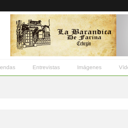
yendas
Entrevistas
Imágenes
Víd