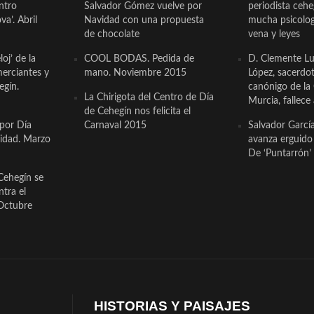
ntro
Salvador Gómez vuelve por
periodista ceh
a’. Abril
Navidad con una propuesta
mucha psicologí
de chocolate
vena y leyes
oj’ de la
COOL BODAS. Pedida de
D. Clemente Lu
erciantes y
mano. Noviembre 2015
López, sacerdo
egín.
canónigo de la
La Chirigota del Centro de Día
Murcia, fallece 
de Cehegín nos felicita el
 por Día
Carnaval 2015
Salvador Garcí
cidad. Marzo
avanza erguido e
De ‘Puntarrón’ 
Cehegín se
ntra el
Octubre
HISTORIAS Y PAISAJES