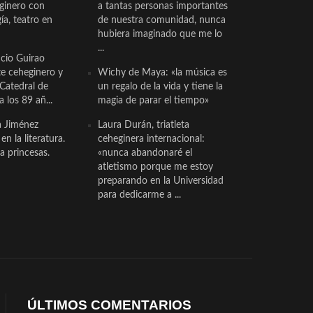
eginero con
a tantas personas importantes
a, teatro en
de nuestra comunidad, nunca
hubiera imaginado que me lo
...
cio Guirao
te ceheginero y
Wichy de Maya: «la música es
 Catedral de
un regalo de la vida y tiene la
a los 89 añ...
magia de parar el tiempo»
a Jiménez
Laura Durán, triatleta
n la literatura.
ceheginera internacional:
a princesas.
«nunca abandonaré el
atletismo porque me estoy
preparando en la Universidad
para dedicarme a ...
ÚLTIMOS COMENTARIOS