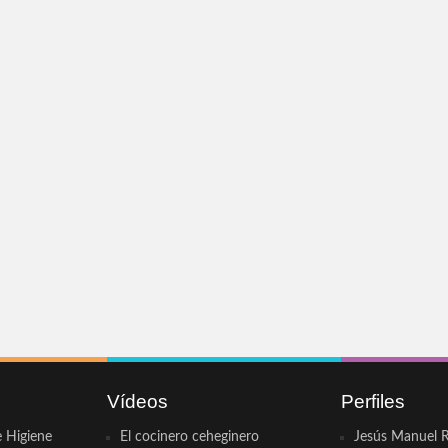
Vídeos
Perfiles
e Higiene
El cocinero ceheginero
Jesús Manuel R