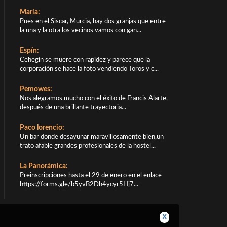
María:
Pues en el Siscar, Murcia, hay dos granjas que entre
la una y la otra los vecinos vamos con gan...
Espín:
Cehegín se muere con rapidez y parece que la
corporación se hace la foto vendiendo Toros y c...
Pemowes:
Nos alegramos mucho con el éxito de Francis Alarte,
después de una brillante trayectoria...
Paco lorencio:
Un bar donde desayunar maravillosamente bien,un
trato afable grandes profesionales de la hostel...
La Panorámica:
Preinscripciones hasta el 29 de enero en el enlace
https://forms.gle/b5yvB2Dh4ycyr5Hj7...
X