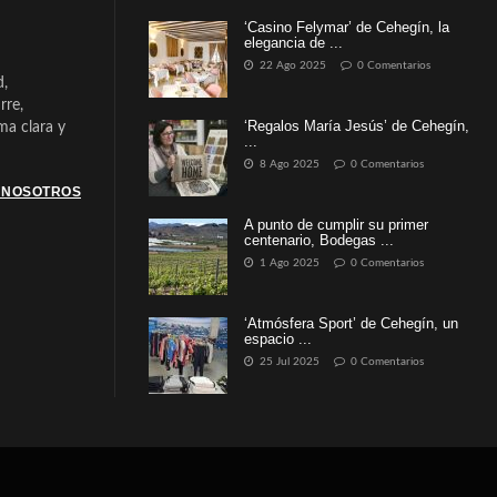
‘Casino Felymar’ de Cehegín, la
elegancia de ...
22 Ago 2025
0 Comentarios
d,
rre,
‘Regalos María Jesús’ de Cehegín,
a clara y
...
8 Ago 2025
0 Comentarios
 NOSOTROS
A punto de cumplir su primer
centenario, Bodegas ...
1 Ago 2025
0 Comentarios
‘Atmósfera Sport’ de Cehegín, un
espacio ...
25 Jul 2025
0 Comentarios