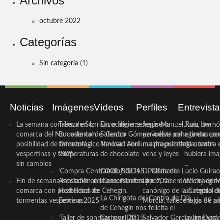
Archivos
octubre 2022
Categorías
Sin categoría
(1)
Noticias
Imágenes
Vídeos
Perfiles
Entrevist
La semana comienza en la
Taller de Sonrisas e Higiene
El cocinero ceheginero
Jesús Manuel Ruiz, un
Juan Ibernó
comarca del Noroeste con
Bucodental de ‘Centro
Salvador Gómez vuelve por
periodista ceheginero con
a tantas pe
posibilidad de tormentas
Odontológico Innova’. Abril
Navidad con una propuesta
mucha psicología, teatro 
de nuestra
vespertinas y temperaturas
2025
de chocolate
vena y leyes
hubiera ima
sin cambios
...
‘Compra Contrarreloj’ de la
COOL BODAS. Pedida de
D. Clemente Lucio Guirao
Fin de semana inestable en la
Asociación de Comerciantes y
mano. Noviembre 2015
López, sacerdote cehegin
Wichy de M
comarca con posibilidad de
Hosteleros de Cehegín.
canónigo de la Catedral d
un regalo de
La Chirigota del Centro de Día
tormentas vespertinas
Febrero 2025
Murcia, fallece a los 89 añ.
magia de pa
de Cehegín nos felicita el
‘Taller de sonrisas’ por Día
Carnaval 2015
Salvador García Jiménez
Laura Durán,