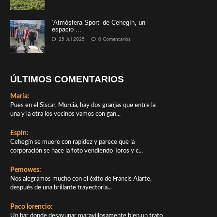
‘Atmósfera Sport’ de Cehegín, un
espacio ...
25 Jul 2025
0 Comentarios
ÚLTIMOS COMENTARIOS
María:
Pues en el Siscar, Murcia, hay dos granjas que entre la
una y la otra los vecinos vamos con gan...
Espín:
Cehegín se muere con rapidez y parece que la
corporación se hace la foto vendiendo Toros y c...
Pemowes:
Nos alegramos mucho con el éxito de Francis Alarte,
después de una brillante trayectoria...
Paco lorencio:
Un bar donde desayunar maravillosamente bien,un trato