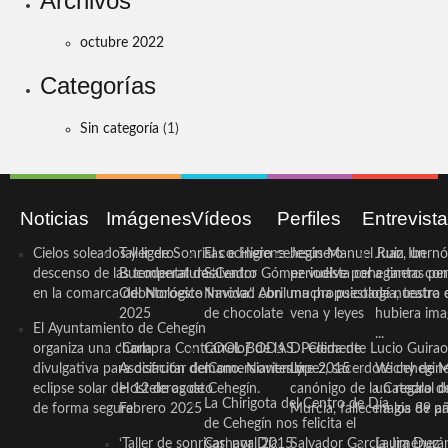
Archivos
octubre 2022
Categorías
Sin categoría
(1)
Noticias
Imágenes
Vídeos
Perfiles
Entrevist
Cielos soleados y ligero
Taller de Sonrisas e Higiene
El cocinero ceheginero
Jesús Manuel Ruiz, un
Juan Ibernó
descenso de las temperaturas
Bucodental de ‘Centro
Salvador Gómez vuelve por
periodista ceheginero con
a tantas pe
en la comarca del Noroeste
Odontológico Innova’. Abril
Navidad con una propuesta
mucha psicología, teatro 
de nuestra
2025
de chocolate
vena y leyes
hubiera ima
El Ayuntamiento de Cehegín
...
organiza una charla
‘Compra Contrarreloj’ de la
COOL BODAS. Pedida de
D. Clemente Lucio Guirao
divulgativa para disfrutar del
Asociación de Comerciantes y
mano. Noviembre 2015
López, sacerdote cehegin
Wichy de M
eclipse solar del 12 de agosto
Hosteleros de Cehegín.
canónigo de la Catedral d
un regalo de
La Chirigota del Centro de Día
de forma segura
Febrero 2025
Murcia, fallece a los 89 añ.
magia de pa
de Cehegín nos felicita el
‘Taller de sonrisas’ por Día
Carnaval 2015
Salvador García Jiménez
Laura Durán,