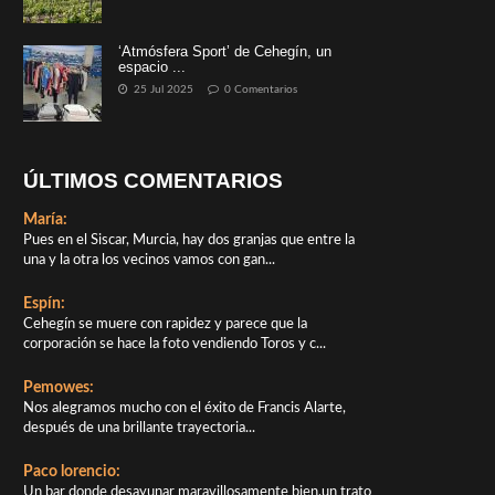
‘Atmósfera Sport’ de Cehegín, un
espacio ...
25 Jul 2025
0 Comentarios
ÚLTIMOS COMENTARIOS
María:
Pues en el Siscar, Murcia, hay dos granjas que entre la
una y la otra los vecinos vamos con gan...
Espín:
Cehegín se muere con rapidez y parece que la
corporación se hace la foto vendiendo Toros y c...
Pemowes:
Nos alegramos mucho con el éxito de Francis Alarte,
después de una brillante trayectoria...
Paco lorencio:
Un bar donde desayunar maravillosamente bien,un trato