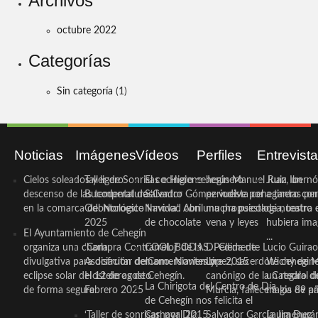
Archivos
octubre 2022
Categorías
Sin categoría
(1)
Noticias
Imágenes
Vídeos
Perfiles
Entrevist
Cielos soleados y ligero
Taller de Sonrisas e Higiene
El cocinero ceheginero
Jesús Manuel Ruiz, un
Juan Ibernó
descenso de las temperaturas
Bucodental de ‘Centro
Salvador Gómez vuelve por
periodista ceheginero con
a tantas pe
en la comarca del Noroeste
Odontológico Innova’. Abril
Navidad con una propuesta
mucha psicología, teatro 
de nuestra
2025
de chocolate
vena y leyes
hubiera ima
El Ayuntamiento de Cehegín
...
organiza una charla
‘Compra Contrarreloj’ de la
COOL BODAS. Pedida de
D. Clemente Lucio Guirao
divulgativa para disfrutar del
Asociación de Comerciantes y
mano. Noviembre 2015
López, sacerdote cehegin
Wichy de M
eclipse solar del 12 de agosto
Hosteleros de Cehegín.
canónigo de la Catedral d
un regalo de
La Chirigota del Centro de Día
de forma segura
Febrero 2025
Murcia, fallece a los 89 añ.
magia de pa
de Cehegín nos felicita el
‘Taller de sonrisas’ por Día
Carnaval 2015
Salvador García Jiménez
Laura Durán,