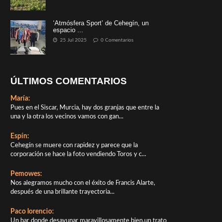
‘Atmósfera Sport’ de Cehegín, un
espacio ...
25 Jul 2025
0 Comentarios
ÚLTIMOS COMENTARIOS
María:
Pues en el Siscar, Murcia, hay dos granjas que entre la
una y la otra los vecinos vamos con gan...
Espín:
Cehegín se muere con rapidez y parece que la
corporación se hace la foto vendiendo Toros y c...
Pemowes:
Nos alegramos mucho con el éxito de Francis Alarte,
después de una brillante trayectoria...
Paco lorencio:
Un bar donde desayunar maravillosamente bien,un trato