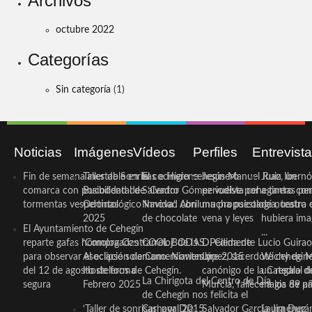
Archivos
octubre 2022
Categorías
Sin categoría
(1)
Noticias
Imágenes
Vídeos
Perfiles
Entrevist
Fin de semana inestable en la
Taller de Sonrisas e Higiene
El cocinero ceheginero
Jesús Manuel Ruiz, un
Juan Ibernó
comarca con posibilidad de
Bucodental de ‘Centro
Salvador Gómez vuelve por
periodista ceheginero con
a tantas pe
tormentas vespertinas
Odontológico Innova’. Abril
Navidad con una propuesta
mucha psicología, teatro 
de nuestra
2025
de chocolate
vena y leyes
hubiera ima
El Ayuntamiento de Cehegín
...
reparte gafas homologadas
‘Compra Contrarreloj’ de la
COOL BODAS. Pedida de
D. Clemente Lucio Guirao
para observar el eclipse solar
Asociación de Comerciantes y
mano. Noviembre 2015
López, sacerdote cehegin
Wichy de M
del 12 de agosto de forma
Hosteleros de Cehegín.
canónigo de la Catedral d
un regalo de
La Chirigota del Centro de Día
segura
Febrero 2025
Murcia, fallece a los 89 añ.
magia de pa
de Cehegín nos felicita el
‘Taller de sonrisas’ por Día
Carnaval 2015
Salvador García Jiménez
Laura Durán,