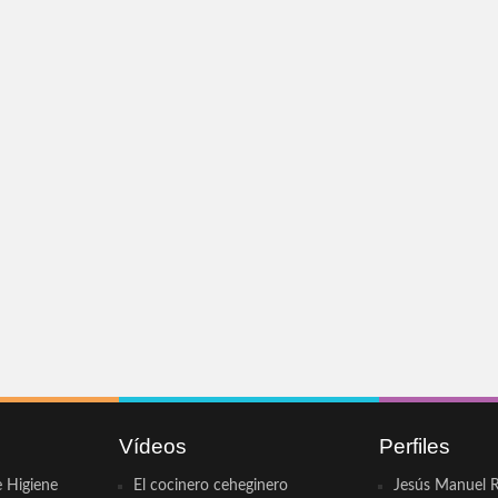
Vídeos
Perfiles
e Higiene
El cocinero ceheginero
Jesús Manuel R