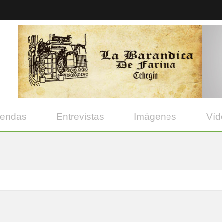
yendas
Entrevistas
Imágenes
Víd