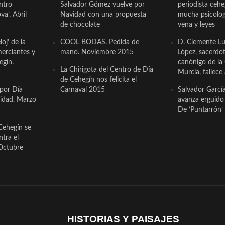
ntro
Salvador Gómez vuelve por
periodista ceh
a’. Abril
Navidad con una propuesta
mucha psicologí
de chocolate
vena y leyes
oj’ de la
COOL BODAS. Pedida de
D. Clemente Lu
erciantes y
mano. Noviembre 2015
López, sacerdo
egín.
canónigo de la
La Chirigota del Centro de Día
Murcia, fallece 
de Cehegín nos felicita el
 por Día
Carnaval 2015
Salvador Garcí
cidad. Marzo
avanza erguido e
De ‘Puntarrón’ 
Cehegín se
ntra el
Octubre
HISTORIAS Y PAISAJES