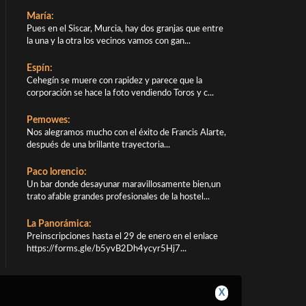
María:
Pues en el Siscar, Murcia, hay dos granjas que entre
la una y la otra los vecinos vamos con gan...
Espín:
Cehegín se muere con rapidez y parece que la
corporación se hace la foto vendiendo Toros y c...
Pemowes:
Nos alegramos mucho con el éxito de Francis Alarte,
después de una brillante trayectoria...
Paco lorencio:
Un bar donde desayunar maravillosamente bien,un
trato afable grandes profesionales de la hostel...
La Panorámica:
Preinscripciones hasta el 29 de enero en el enlace
https://forms.gle/b5yvB2Dh4ycyr5Hj7...
X