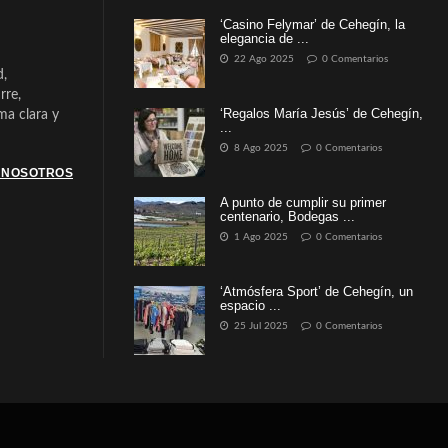
‘Casino Felymar’ de Cehegín, la
elegancia de ...
22 Ago 2025
0 Comentarios
d,
rre,
‘Regalos María Jesús’ de Cehegín,
a clara y
...
8 Ago 2025
0 Comentarios
 NOSOTROS
A punto de cumplir su primer
centenario, Bodegas ...
1 Ago 2025
0 Comentarios
‘Atmósfera Sport’ de Cehegín, un
espacio ...
25 Jul 2025
0 Comentarios