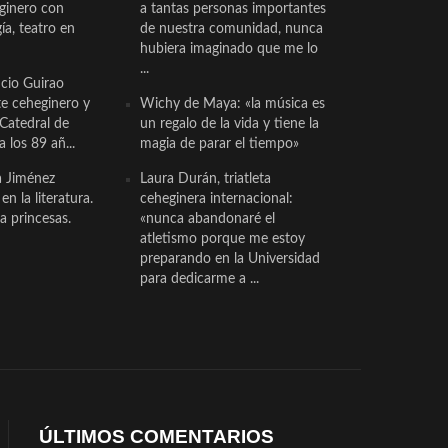
eginero con
a tantas personas importantes
a, teatro en
de nuestra comunidad, nunca
hubiera imaginado que me lo
...
cio Guirao
te ceheginero y
Wichy de Maya: «la música es
 Catedral de
un regalo de la vida y tiene la
a los 89 añ...
magia de parar el tiempo»
a Jiménez
Laura Durán, triatleta
n la literatura.
ceheginera internacional:
a princesas.
«nunca abandonaré el
atletismo porque me estoy
preparando en la Universidad
para dedicarme a ...
ÚLTIMOS COMENTARIOS