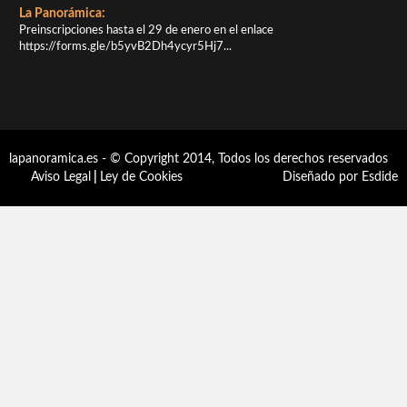
La Panorámica:
Preinscripciones hasta el 29 de enero en el enlace
https://forms.gle/b5yvB2Dh4ycyr5Hj7...
lapanoramica.es - © Copyright 2014, Todos los derechos reservados
Aviso Legal
|
Ley de Cookies
Diseñado por Esdide