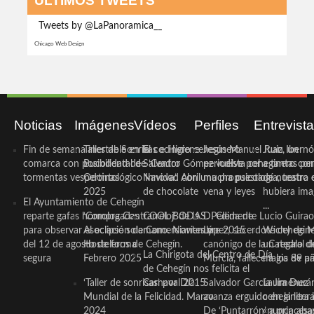
ÚLTIMOS TWEETS
Tweets by @LaPanoramica__
Chicago Web Design
Noticias
Imágenes
Vídeos
Perfiles
Entrevist
Fin de semana inestable en la
Taller de Sonrisas e Higiene
El cocinero ceheginero
Jesús Manuel Ruiz, un
Juan Ibernó
comarca con posibilidad de
Bucodental de ‘Centro
Salvador Gómez vuelve por
periodista ceheginero con
a tantas pe
tormentas vespertinas
Odontológico Innova’. Abril
Navidad con una propuesta
mucha psicología, teatro 
de nuestra
2025
de chocolate
vena y leyes
hubiera ima
El Ayuntamiento de Cehegín
...
reparte gafas homologadas
‘Compra Contrarreloj’ de la
COOL BODAS. Pedida de
D. Clemente Lucio Guirao
para observar el eclipse solar
Asociación de Comerciantes y
mano. Noviembre 2015
López, sacerdote cehegin
Wichy de M
del 12 de agosto de forma
Hosteleros de Cehegín.
canónigo de la Catedral d
un regalo de
La Chirigota del Centro de Día
segura
Febrero 2025
Murcia, fallece a los 89 añ.
magia de pa
de Cehegín nos felicita el
‘Taller de sonrisas’ por Día
Carnaval 2015
Salvador García Jiménez
Laura Durán,
Mundial de la Felicidad. Marzo
avanza erguido en la litera
ceheginera 
2024
De ‘Puntarrón’ a princesa
«nunca aba