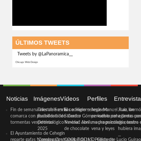
ÚLTIMOS TWEETS
Tweets by @LaPanoramica__
Chicago Web Design
Noticias
Imágenes
Vídeos
Perfiles
Entrevist
Fin de semana inestable en la
Taller de Sonrisas e Higiene
El cocinero ceheginero
Jesús Manuel Ruiz, un
Juan Ibernó
comarca con posibilidad de
Bucodental de ‘Centro
Salvador Gómez vuelve por
periodista ceheginero con
a tantas pe
tormentas vespertinas
Odontológico Innova’. Abril
Navidad con una propuesta
mucha psicología, teatro 
de nuestra
2025
de chocolate
vena y leyes
hubiera ima
El Ayuntamiento de Cehegín
...
reparte gafas homologadas
‘Compra Contrarreloj’ de la
COOL BODAS. Pedida de
D. Clemente Lucio Guirao