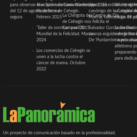
para observar el eclipse solar
Asociación de Comerciantes y
mano. Noviembre 2015
López, sacerdote cehegin
Wichy de M
del 12 de agosto de forma
Hosteleros de Cehegín.
canónigo de la Catedral d
un regalo de
La Chirigota del Centro de Día
segura
Febrero 2025
Murcia, fallece a los 89 añ.
magia de pa
de Cehegín nos felicita el
‘Taller de sonrisas’ por Día
Carnaval 2015
Salvador García Jiménez
Laura Durán,
Mundial de la Felicidad. Marzo
avanza erguido en la litera
ceheginera 
2024
De ‘Puntarrón’ a princesa
«nunca aba
atletismo p
Los comercios de Cehegín se
preparando 
unen a la lucha contra el
para dedicar
cáncer de mama. Octubre
2022
Un proyecto de comunicación basado en la profesionalidad,