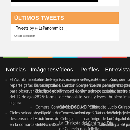
ÚLTIMOS TWEETS
Tweets by @LaPanoramica__
Chicago Web Design
Noticias
Imágenes
Vídeos
Perfiles
Entrevist
El Ayuntamiento de Cehegín
Taller de Sonrisas e Higiene
El cocinero ceheginero
Jesús Manuel Ruiz, un
Juan Ibernó
reparte gafas homologadas
Bucodental de ‘Centro
Salvador Gómez vuelve por
periodista ceheginero con
a tantas pe
para observar el eclipse solar
Odontológico Innova’. Abril
Navidad con una propuesta
mucha psicología, teatro 
de nuestra
del 12 de agosto de forma
2025
de chocolate
vena y leyes
hubiera ima
segura
...
‘Compra Contrarreloj’ de la
COOL BODAS. Pedida de
D. Clemente Lucio Guirao
Cielos soleados y ligero
Asociación de Comerciantes y
mano. Noviembre 2015
López, sacerdote cehegin
Wichy de M
descenso de las temperaturas
Hosteleros de Cehegín.
canónigo de la Catedral d
un regalo de
La Chirigota del Centro de Día
en la comarca del Noroeste
Febrero 2025
Murcia, fallece a los 89 añ.
magia de pa
de Cehegín nos felicita el