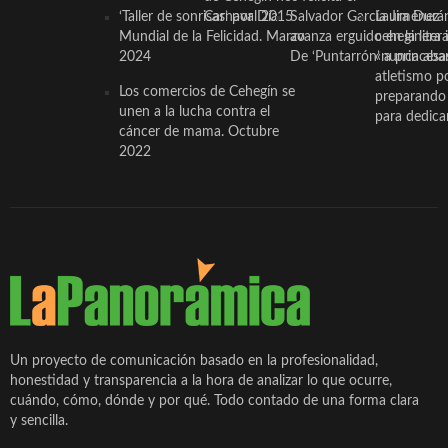
‘Taller de sonrisas’ por Día
Carnaval 2015
Salvador García Jiménez
Laura Durán,
Mundial de la Felicidad. Marzo
avanza erguido en la litera
ceheginera 
2024
De ‘Puntarrón’ a princesa
«nunca aba
atletismo p
Los comercios de Cehegín se
preparando 
unen a la lucha contra el
para dedicar
cáncer de mama. Octubre
2022
Un proyecto de comunicación basado en la profesionalidad,
honestidad y transparencia a la hora de analizar lo que ocurre,
cuándo, cómo, dónde y por qué. Todo contado de una forma clara
y sencilla.