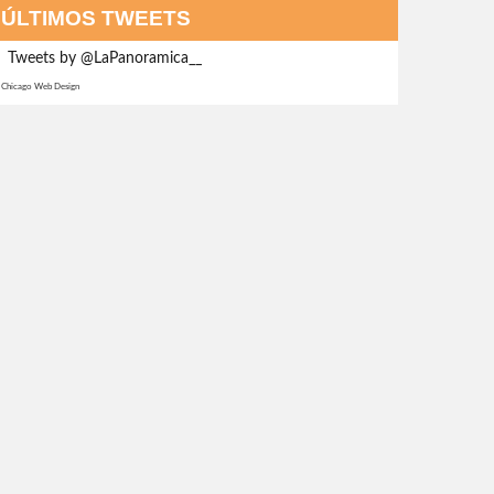
ÚLTIMOS TWEETS
Tweets by @LaPanoramica__
Chicago Web Design