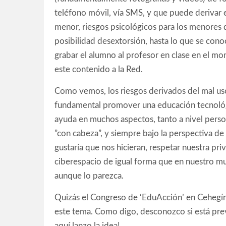
teléfono móvil, vía SMS, y que puede derivar 
menor, riesgos psicológicos para los menores 
posibilidad desextorsión, hasta lo que se con
grabar el alumno al profesor en clase en el mo
este contenido a la Red.
Como vemos, los riesgos derivados del mal uso
fundamental promover una educación tecnológi
ayuda en muchos aspectos, tanto a nivel perso
”con cabeza”, y siempre bajo la perspectiva d
gustaría que nos hicieran, respetar nuestra pr
ciberespacio de igual forma que en nuestro m
aunque lo parezca.
Quizás el Congreso de ‘EduAcción’ en Cehegín 
este tema. Como digo, desconozco si está prev
aquí lanzo la idea!