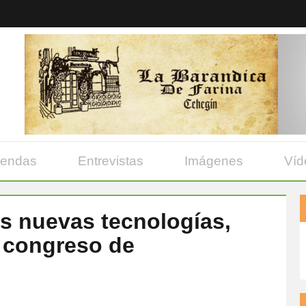
yendas
Entrevistas
Imágenes
Víd
as nuevas tecnologías,
l congreso de