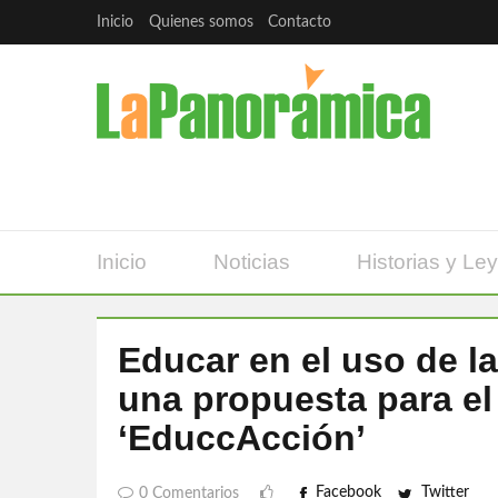
Inicio
Quienes somos
Contacto
Inicio
Noticias
Historias y Le
Educar en el uso de l
una propuesta para e
‘EduccAcción’
Facebook
Twitter
0 Comentarios