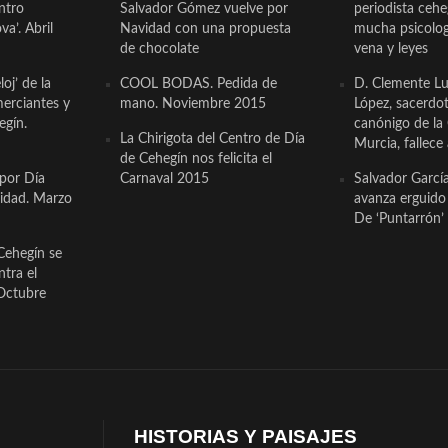
ntro
Salvador Gómez vuelve por
periodista ceh
a’. Abril
Navidad con una propuesta
mucha psicologí
de chocolate
vena y leyes
oj’ de la
COOL BODAS. Pedida de
D. Clemente Lu
erciantes y
mano. Noviembre 2015
López, sacerdo
egín.
canónigo de la
La Chirigota del Centro de Día
Murcia, fallece 
de Cehegín nos felicita el
 por Día
Carnaval 2015
Salvador Garcí
cidad. Marzo
avanza erguido e
De ‘Puntarrón’ 
Cehegín se
ntra el
Octubre
HISTORIAS Y PAISAJES