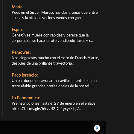
María:
Pues en el Siscar, Murcia, hay dos granjas que entre
la una y la otra los vecinos vamos con gan...
Espín:
Cehegín se muere con rapidez y parece que la
corporación se hace la foto vendiendo Toros y c...
Pemowes:
Nos alegramos mucho con el éxito de Francis Alarte,
después de una brillante trayectoria...
Paco lorencio:
Un bar donde desayunar maravillosamente bien,un
trato afable grandes profesionales de la hostel...
La Panorámica:
Preinscripciones hasta el 29 de enero en el enlace
https://forms.gle/b5yvB2Dh4ycyr5Hj7...
X