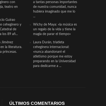
eginero con
a tantas personas importantes
a, teatro en
de nuestra comunidad, nunca
hubiera imaginado que me lo
...
cio Guirao
te ceheginero y
Wichy de Maya: «la música es
 Catedral de
un regalo de la vida y tiene la
a los 89 añ...
magia de parar el tiempo»
a Jiménez
Laura Durán, triatleta
n la literatura.
ceheginera internacional:
a princesas.
«nunca abandonaré el
atletismo porque me estoy
preparando en la Universidad
para dedicarme a ...
ÚLTIMOS COMENTARIOS