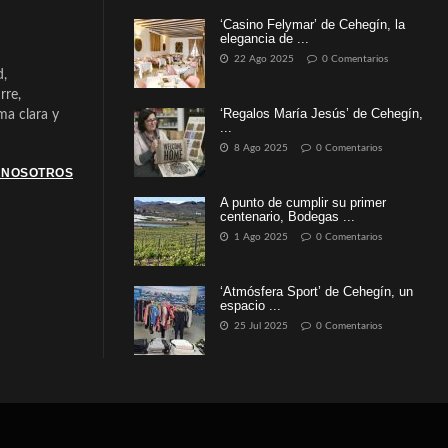
‘Casino Felymar’ de Cehegín, la
elegancia de ...
22 Ago 2025
0 Comentarios
d,
rre,
‘Regalos María Jesús’ de Cehegín,
a clara y
...
8 Ago 2025
0 Comentarios
 NOSOTROS
A punto de cumplir su primer
centenario, Bodegas ...
1 Ago 2025
0 Comentarios
‘Atmósfera Sport’ de Cehegín, un
espacio ...
25 Jul 2025
0 Comentarios