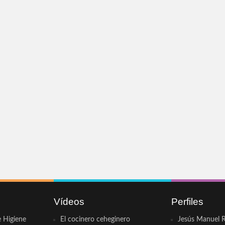
Vídeos
Perfiles
e Higiene
El cocinero ceheginero
Jesús Manuel R