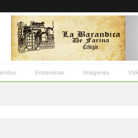
yendas
Entrevistas
Imágenes
Víd