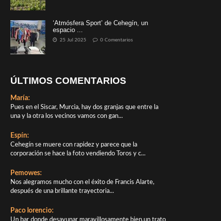
‘Atmósfera Sport’ de Cehegín, un
espacio ...
25 Jul 2025
0 Comentarios
ÚLTIMOS COMENTARIOS
María:
Pues en el Siscar, Murcia, hay dos granjas que entre la
una y la otra los vecinos vamos con gan...
Espín:
Cehegín se muere con rapidez y parece que la
corporación se hace la foto vendiendo Toros y c...
Pemowes:
Nos alegramos mucho con el éxito de Francis Alarte,
después de una brillante trayectoria...
Paco lorencio:
Un bar donde desayunar maravillosamente bien,un trato