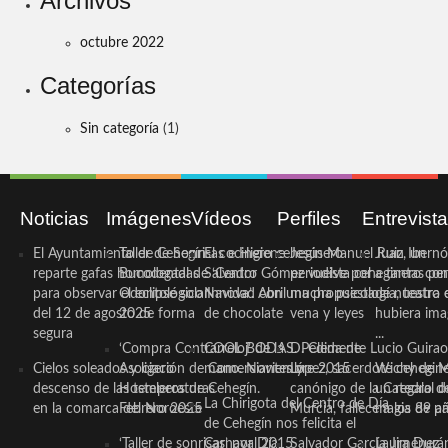
Archivos
octubre 2022
Categorías
Sin categoría
(1)
Noticias
Imágenes
Vídeos
Perfiles
Entrevist
El Ayuntamiento de Cehegín
Taller de Sonrisas e Higiene
El cocinero ceheginero
Jesús Manuel Ruiz, un
Juan Ibernó
reparte gafas homologadas
Bucodental de ‘Centro
Salvador Gómez vuelve por
periodista ceheginero con
a tantas pe
para observar el eclipse solar
Odontológico Innova’. Abril
Navidad con una propuesta
mucha psicología, teatro 
de nuestra
del 12 de agosto de forma
2025
de chocolate
vena y leyes
hubiera ima
segura
...
‘Compra Contrarreloj’ de la
COOL BODAS. Pedida de
D. Clemente Lucio Guirao
Cielos soleados y ligero
Asociación de Comerciantes y
mano. Noviembre 2015
López, sacerdote cehegin
Wichy de M
descenso de las temperaturas
Hosteleros de Cehegín.
canónigo de la Catedral d
un regalo de
La Chirigota del Centro de Día
en la comarca del Noroeste
Febrero 2025
Murcia, fallece a los 89 añ.
magia de pa
de Cehegín nos felicita el
‘Taller de sonrisas’ por Día
Carnaval 2015
Salvador García Jiménez
Laura Durán,