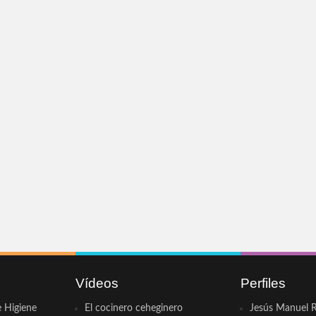
Vídeos
Perfiles
e Higiene
El cocinero ceheginero
Jesús Manuel R