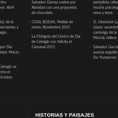
ntro
Salvador Gómez vuelve por
periodista ceh
a’. Abril
Navidad con una propuesta
mucha psicologí
de chocolate
vena y leyes
oj’ de la
COOL BODAS. Pedida de
D. Clemente Lu
erciantes y
mano. Noviembre 2015
López, sacerdo
egín.
canónigo de la
La Chirigota del Centro de Día
Murcia, fallece 
de Cehegín nos felicita el
 por Día
Carnaval 2015
Salvador Garcí
cidad. Marzo
avanza erguido e
De ‘Puntarrón’ 
Cehegín se
ntra el
Octubre
HISTORIAS Y PAISAJES