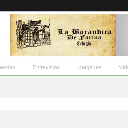
yendas
Entrevistas
Imágenes
Víd