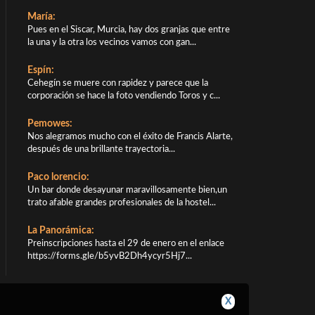
María:
Pues en el Siscar, Murcia, hay dos granjas que entre
la una y la otra los vecinos vamos con gan...
Espín:
Cehegín se muere con rapidez y parece que la
corporación se hace la foto vendiendo Toros y c...
Pemowes:
Nos alegramos mucho con el éxito de Francis Alarte,
después de una brillante trayectoria...
Paco lorencio:
Un bar donde desayunar maravillosamente bien,un
trato afable grandes profesionales de la hostel...
La Panorámica:
Preinscripciones hasta el 29 de enero en el enlace
https://forms.gle/b5yvB2Dh4ycyr5Hj7...
X