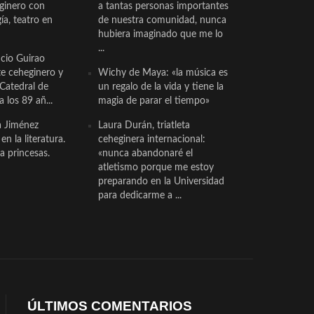
eginero con
a tantas personas importantes
a, teatro en
de nuestra comunidad, nunca
hubiera imaginado que me lo
...
cio Guirao
te ceheginero y
Wichy de Maya: «la música es
 Catedral de
un regalo de la vida y tiene la
a los 89 añ...
magia de parar el tiempo»
a Jiménez
Laura Durán, triatleta
n la literatura.
ceheginera internacional:
a princesas.
«nunca abandonaré el
atletismo porque me estoy
preparando en la Universidad
para dedicarme a ...
ÚLTIMOS COMENTARIOS