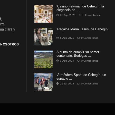
‘Casino Felymar’ de Cehegín, la
elegancia de ...
22 Ago 2025
0 Comentarios
d,
rre,
‘Regalos María Jesús’ de Cehegín,
a clara y
...
8 Ago 2025
0 Comentarios
 NOSOTROS
A punto de cumplir su primer
centenario, Bodegas ...
1 Ago 2025
0 Comentarios
‘Atmósfera Sport’ de Cehegín, un
espacio ...
25 Jul 2025
0 Comentarios