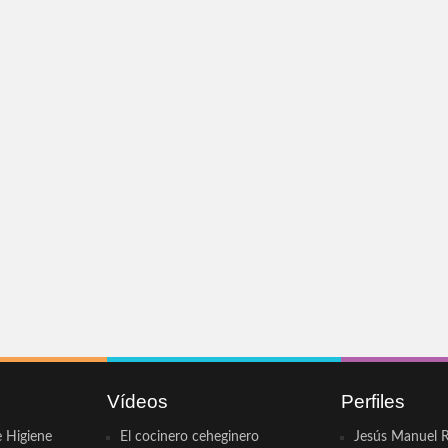
Vídeos
Perfiles
e Higiene
El cocinero ceheginero
Jesús Manuel R