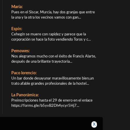
María:
Pues en el Siscar, Murcia, hay dos granjas que entre
la una y la otra los vecinos vamos con gan...
Espín:
Cehegín se muere con rapidez y parece que la
corporación se hace la foto vendiendo Toros y c...
Pemowes:
Nos alegramos mucho con el éxito de Francis Alarte,
después de una brillante trayectoria...
Paco lorencio:
Un bar donde desayunar maravillosamente bien,un
trato afable grandes profesionales de la hostel...
La Panorámica:
Preinscripciones hasta el 29 de enero en el enlace
https://forms.gle/b5yvB2Dh4ycyr5Hj7...
X