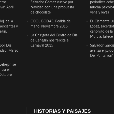
ntro
Salvador Gómez vuelve por
periodista ceh
a’. Abril
Navidad con una propuesta
mucha psicologí
de chocolate
vena y leyes
oj’ de la
COOL BODAS. Pedida de
D. Clemente Lu
erciantes y
mano. Noviembre 2015
López, sacerdo
egín.
canónigo de la
La Chirigota del Centro de Día
Murcia, fallece 
de Cehegín nos felicita el
 por Día
Carnaval 2015
Salvador Garcí
cidad. Marzo
avanza erguido e
De ‘Puntarrón’ 
Cehegín se
ntra el
Octubre
HISTORIAS Y PAISAJES