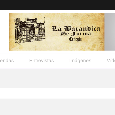
yendas
Entrevistas
Imágenes
Víd