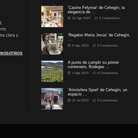
‘Casino Felymar’ de Cehegín, la
elegancia de ...
22 Ago 2025
0 Comentarios
d,
rre,
‘Regalos María Jesús’ de Cehegín,
a clara y
...
8 Ago 2025
0 Comentarios
 NOSOTROS
A punto de cumplir su primer
centenario, Bodegas ...
1 Ago 2025
0 Comentarios
‘Atmósfera Sport’ de Cehegín, un
espacio ...
25 Jul 2025
0 Comentarios