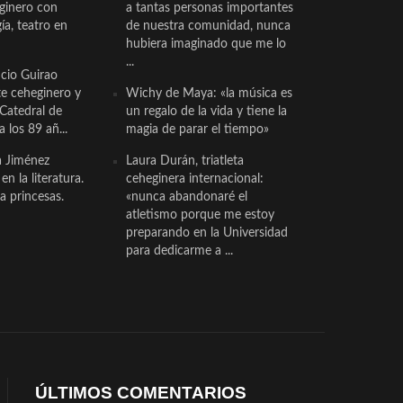
eginero con
a tantas personas importantes
a, teatro en
de nuestra comunidad, nunca
hubiera imaginado que me lo
...
cio Guirao
te ceheginero y
Wichy de Maya: «la música es
 Catedral de
un regalo de la vida y tiene la
a los 89 añ...
magia de parar el tiempo»
a Jiménez
Laura Durán, triatleta
n la literatura.
ceheginera internacional:
a princesas.
«nunca abandonaré el
atletismo porque me estoy
preparando en la Universidad
para dedicarme a ...
ÚLTIMOS COMENTARIOS