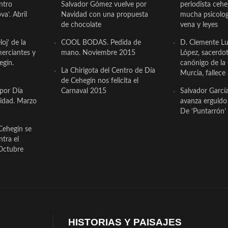
ntro
Salvador Gómez vuelve por
periodista ceh
a’. Abril
Navidad con una propuesta
mucha psicologí
de chocolate
vena y leyes
oj’ de la
COOL BODAS. Pedida de
D. Clemente Lu
erciantes y
mano. Noviembre 2015
López, sacerdo
egín.
canónigo de la
La Chirigota del Centro de Día
Murcia, fallece 
de Cehegín nos felicita el
 por Día
Carnaval 2015
Salvador Garcí
cidad. Marzo
avanza erguido e
De ‘Puntarrón’ 
Cehegín se
ntra el
Octubre
HISTORIAS Y PAISAJES