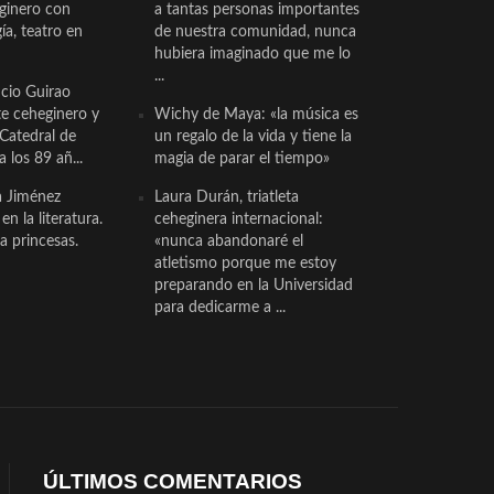
eginero con
a tantas personas importantes
a, teatro en
de nuestra comunidad, nunca
hubiera imaginado que me lo
...
cio Guirao
te ceheginero y
Wichy de Maya: «la música es
 Catedral de
un regalo de la vida y tiene la
a los 89 añ...
magia de parar el tiempo»
a Jiménez
Laura Durán, triatleta
n la literatura.
ceheginera internacional:
a princesas.
«nunca abandonaré el
atletismo porque me estoy
preparando en la Universidad
para dedicarme a ...
ÚLTIMOS COMENTARIOS