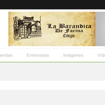
yendas
Entrevistas
Imágenes
Víd