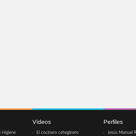
Vídeos
Perfiles
e Higiene
El cocinero ceheginero
Jesús Manuel R