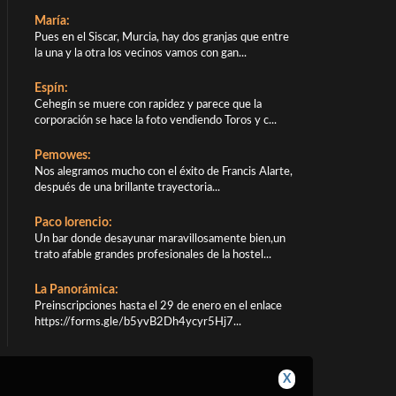
María:
Pues en el Siscar, Murcia, hay dos granjas que entre
la una y la otra los vecinos vamos con gan...
Espín:
Cehegín se muere con rapidez y parece que la
corporación se hace la foto vendiendo Toros y c...
Pemowes:
Nos alegramos mucho con el éxito de Francis Alarte,
después de una brillante trayectoria...
Paco lorencio:
Un bar donde desayunar maravillosamente bien,un
trato afable grandes profesionales de la hostel...
La Panorámica:
Preinscripciones hasta el 29 de enero en el enlace
https://forms.gle/b5yvB2Dh4ycyr5Hj7...
X