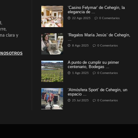
‘Casino Felymar’ de Cehegín, la
elegancia de ...
22 Ago 2025
0 Comentarios
d,
rre,
‘Regalos María Jesús’ de Cehegín,
a clara y
...
8 Ago 2025
0 Comentarios
 NOSOTROS
A punto de cumplir su primer
centenario, Bodegas ...
1 Ago 2025
0 Comentarios
‘Atmósfera Sport’ de Cehegín, un
espacio ...
25 Jul 2025
0 Comentarios