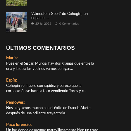
‘Atmósfera Sport’ de Cehegín, un
espacio ...
25 Jul 2025
0 Comentarios
ÚLTIMOS COMENTARIOS
María:
Pues en el Siscar, Murcia, hay dos granjas que entre la
una y la otra los vecinos vamos con gan...
Espín:
Cehegín se muere con rapidez y parece que la
corporación se hace la foto vendiendo Toros y c...
Pemowes:
Nos alegramos mucho con el éxito de Francis Alarte,
después de una brillante trayectoria...
Paco lorencio:
Un bar donde desayunar maravillosamente bien,un trato