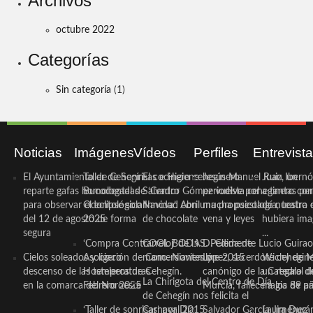
Archivos
octubre 2022
Categorías
Sin categoría
(1)
Noticias
Imágenes
Vídeos
Perfiles
Entrevist
El Ayuntamiento de Cehegín
Taller de Sonrisas e Higiene
El cocinero ceheginero
Jesús Manuel Ruiz, un
Juan Ibernó
reparte gafas homologadas
Bucodental de ‘Centro
Salvador Gómez vuelve por
periodista ceheginero con
a tantas pe
para observar el eclipse solar
Odontológico Innova’. Abril
Navidad con una propuesta
mucha psicología, teatro 
de nuestra
del 12 de agosto de forma
2025
de chocolate
vena y leyes
hubiera ima
segura
...
‘Compra Contrarreloj’ de la
COOL BODAS. Pedida de
D. Clemente Lucio Guirao
Cielos soleados y ligero
Asociación de Comerciantes y
mano. Noviembre 2015
López, sacerdote cehegin
Wichy de M
descenso de las temperaturas
Hosteleros de Cehegín.
canónigo de la Catedral d
un regalo de
La Chirigota del Centro de Día
en la comarca del Noroeste
Febrero 2025
Murcia, fallece a los 89 añ.
magia de pa
de Cehegín nos felicita el
‘Taller de sonrisas’ por Día
Carnaval 2015
Salvador García Jiménez
Laura Durán,