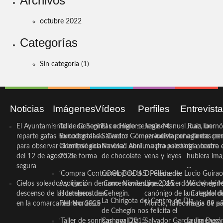
Archivos
octubre 2022
Categorías
Sin categoría
(1)
Noticias
Imágenes
Vídeos
Perfiles
Entrevist
El Ayuntamiento de Cehegín
Taller de Sonrisas e Higiene
El cocinero ceheginero
Jesús Manuel Ruiz, un
Juan Ibernó
reparte gafas homologadas
Bucodental de ‘Centro
Salvador Gómez vuelve por
periodista ceheginero con
a tantas pe
para observar el eclipse solar
Odontológico Innova’. Abril
Navidad con una propuesta
mucha psicología, teatro 
de nuestra
del 12 de agosto de forma
2025
de chocolate
vena y leyes
hubiera ima
segura
...
‘Compra Contrarreloj’ de la
COOL BODAS. Pedida de
D. Clemente Lucio Guirao
Cielos soleados y ligero
Asociación de Comerciantes y
mano. Noviembre 2015
López, sacerdote cehegin
Wichy de M
descenso de las temperaturas
Hosteleros de Cehegín.
canónigo de la Catedral d
un regalo de
La Chirigota del Centro de Día
en la comarca del Noroeste
Febrero 2025
Murcia, fallece a los 89 añ.
magia de pa
de Cehegín nos felicita el
‘Taller de sonrisas’ por Día
Carnaval 2015
Salvador García Jiménez
Laura Durán,