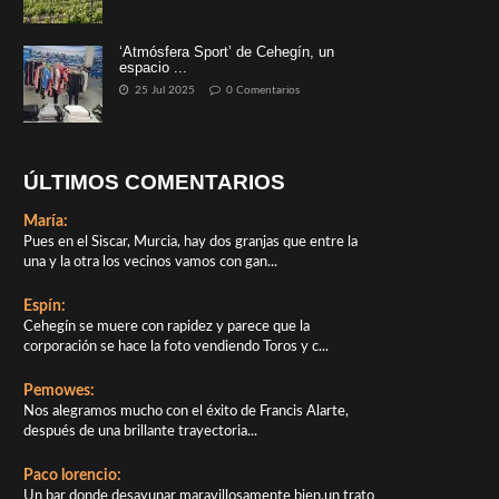
‘Atmósfera Sport’ de Cehegín, un
espacio ...
25 Jul 2025
0 Comentarios
ÚLTIMOS COMENTARIOS
María:
Pues en el Siscar, Murcia, hay dos granjas que entre la
una y la otra los vecinos vamos con gan...
Espín:
Cehegín se muere con rapidez y parece que la
corporación se hace la foto vendiendo Toros y c...
Pemowes:
Nos alegramos mucho con el éxito de Francis Alarte,
después de una brillante trayectoria...
Paco lorencio:
Un bar donde desayunar maravillosamente bien,un trato