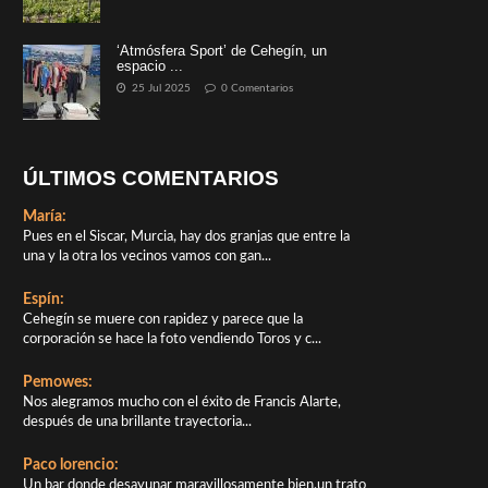
‘Atmósfera Sport’ de Cehegín, un
espacio ...
25 Jul 2025
0 Comentarios
ÚLTIMOS COMENTARIOS
María:
Pues en el Siscar, Murcia, hay dos granjas que entre la
una y la otra los vecinos vamos con gan...
Espín:
Cehegín se muere con rapidez y parece que la
corporación se hace la foto vendiendo Toros y c...
Pemowes:
Nos alegramos mucho con el éxito de Francis Alarte,
después de una brillante trayectoria...
Paco lorencio:
Un bar donde desayunar maravillosamente bien,un trato