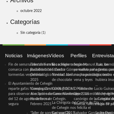
Archivos
octubre 2022
Categorías
Sin categoría
(1)
Noticias
Imágenes
Vídeos
Perfiles
Entrevist
Fin de semana inestable en la
Taller de Sonrisas e Higiene
El cocinero ceheginero
Jesús Manuel Ruiz, un
Juan Ibernó
comarca con posibilidad de
Bucodental de ‘Centro
Salvador Gómez vuelve por
periodista ceheginero con
a tantas pe
tormentas vespertinas
Odontológico Innova’. Abril
Navidad con una propuesta
mucha psicología, teatro 
de nuestra
2025
de chocolate
vena y leyes
hubiera ima
El Ayuntamiento de Cehegín
...
reparte gafas homologadas
‘Compra Contrarreloj’ de la
COOL BODAS. Pedida de
D. Clemente Lucio Guirao
para observar el eclipse solar
Asociación de Comerciantes y
mano. Noviembre 2015
López, sacerdote cehegin
Wichy de M
del 12 de agosto de forma
Hosteleros de Cehegín.
canónigo de la Catedral d
un regalo de
La Chirigota del Centro de Día
segura
Febrero 2025
Murcia, fallece a los 89 añ.
magia de pa
de Cehegín nos felicita el
‘Taller de sonrisas’ por Día
Carnaval 2015
Salvador García Jiménez
Laura Durán,