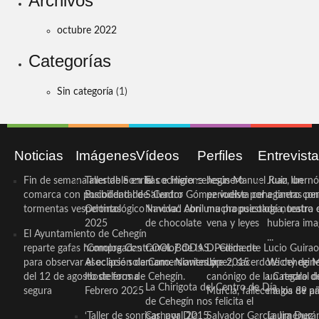
Archivos
octubre 2022
Categorías
Sin categoría
(1)
Noticias
Imágenes
Vídeos
Perfiles
Entrevist
Fin de semana inestable en la
Taller de Sonrisas e Higiene
El cocinero ceheginero
Jesús Manuel Ruiz, un
Juan Ibernó
comarca con posibilidad de
Bucodental de ‘Centro
Salvador Gómez vuelve por
periodista ceheginero con
a tantas pe
tormentas vespertinas
Odontológico Innova’. Abril
Navidad con una propuesta
mucha psicología, teatro 
de nuestra
2025
de chocolate
vena y leyes
hubiera ima
El Ayuntamiento de Cehegín
...
reparte gafas homologadas
‘Compra Contrarreloj’ de la
COOL BODAS. Pedida de
D. Clemente Lucio Guirao
para observar el eclipse solar
Asociación de Comerciantes y
mano. Noviembre 2015
López, sacerdote cehegin
Wichy de M
del 12 de agosto de forma
Hosteleros de Cehegín.
canónigo de la Catedral d
un regalo de
La Chirigota del Centro de Día
segura
Febrero 2025
Murcia, fallece a los 89 añ.
magia de pa
de Cehegín nos felicita el
‘Taller de sonrisas’ por Día
Carnaval 2015
Salvador García Jiménez
Laura Durán,