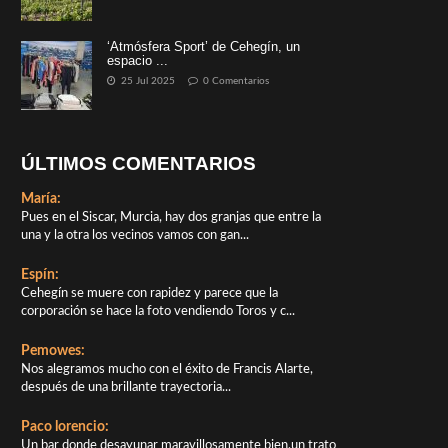
‘Atmósfera Sport’ de Cehegín, un
espacio ...
25 Jul 2025
0 Comentarios
ÚLTIMOS COMENTARIOS
María:
Pues en el Siscar, Murcia, hay dos granjas que entre la
una y la otra los vecinos vamos con gan...
Espín:
Cehegín se muere con rapidez y parece que la
corporación se hace la foto vendiendo Toros y c...
Pemowes:
Nos alegramos mucho con el éxito de Francis Alarte,
después de una brillante trayectoria...
Paco lorencio:
Un bar donde desayunar maravillosamente bien,un trato