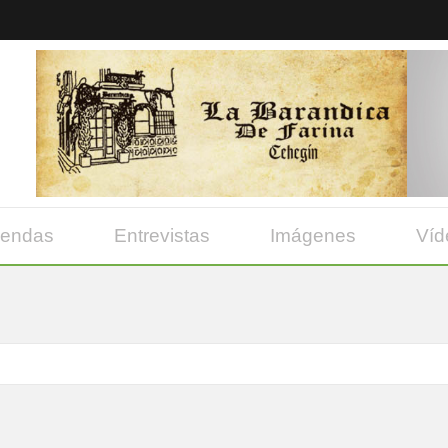
yendas
Entrevistas
Imágenes
Víd