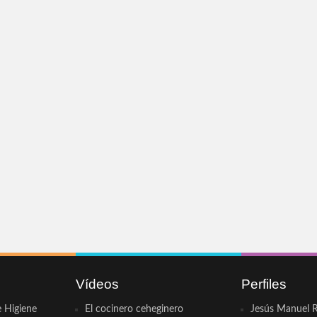
Vídeos
Perfiles
e Higiene
El cocinero ceheginero
Jesús Manuel R