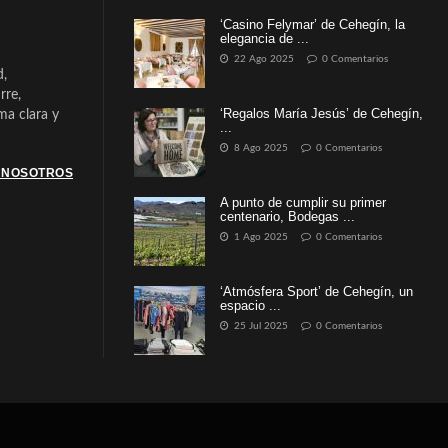
‘Casino Felymar’ de Cehegín, la
elegancia de ...
22 Ago 2025
0 Comentarios
d,
rre,
‘Regalos María Jesús’ de Cehegín,
a clara y
...
8 Ago 2025
0 Comentarios
 NOSOTROS
A punto de cumplir su primer
centenario, Bodegas ...
1 Ago 2025
0 Comentarios
‘Atmósfera Sport’ de Cehegín, un
espacio ...
25 Jul 2025
0 Comentarios