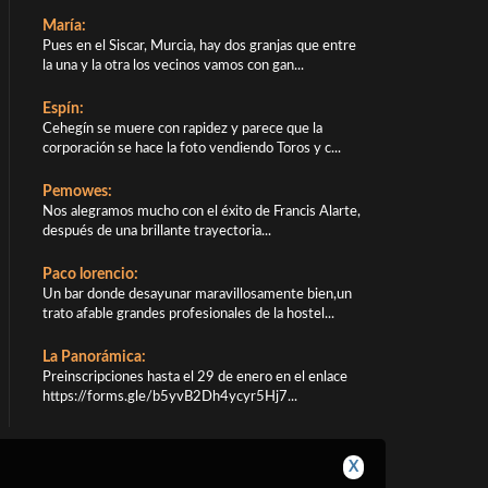
María:
Pues en el Siscar, Murcia, hay dos granjas que entre
la una y la otra los vecinos vamos con gan...
Espín:
Cehegín se muere con rapidez y parece que la
corporación se hace la foto vendiendo Toros y c...
Pemowes:
Nos alegramos mucho con el éxito de Francis Alarte,
después de una brillante trayectoria...
Paco lorencio:
Un bar donde desayunar maravillosamente bien,un
trato afable grandes profesionales de la hostel...
La Panorámica:
Preinscripciones hasta el 29 de enero en el enlace
https://forms.gle/b5yvB2Dh4ycyr5Hj7...
X