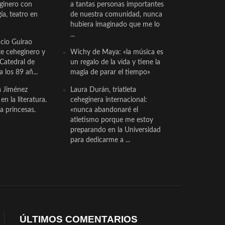
eginero con
a tantas personas importantes
a, teatro en
de nuestra comunidad, nunca
hubiera imaginado que me lo
...
cio Guirao
te ceheginero y
Wichy de Maya: «la música es
 Catedral de
un regalo de la vida y tiene la
a los 89 añ...
magia de parar el tiempo»
a Jiménez
Laura Durán, triatleta
n la literatura.
ceheginera internacional:
a princesas.
«nunca abandonaré el
atletismo porque me estoy
preparando en la Universidad
para dedicarme a ...
ÚLTIMOS COMENTARIOS