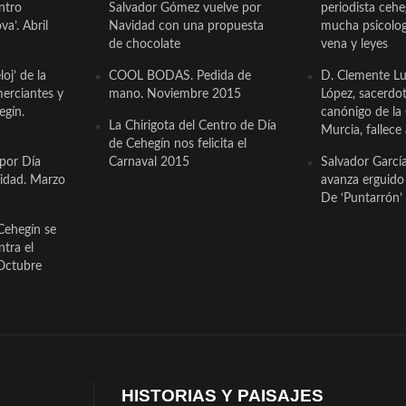
ntro
Salvador Gómez vuelve por
periodista ceh
a’. Abril
Navidad con una propuesta
mucha psicologí
de chocolate
vena y leyes
oj’ de la
COOL BODAS. Pedida de
D. Clemente Lu
erciantes y
mano. Noviembre 2015
López, sacerdo
egín.
canónigo de la
La Chirigota del Centro de Día
Murcia, fallece 
de Cehegín nos felicita el
 por Día
Carnaval 2015
Salvador Garcí
cidad. Marzo
avanza erguido e
De ‘Puntarrón’ 
Cehegín se
ntra el
Octubre
HISTORIAS Y PAISAJES