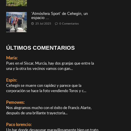
‘Atmósfera Sport’ de Cehegín, un
espacio ...
25 Jul 2025
0 Comentarios
ÚLTIMOS COMENTARIOS
María:
Pues en el Siscar, Murcia, hay dos granjas que entre la
una y la otra los vecinos vamos con gan...
Espín:
Cehegín se muere con rapidez y parece que la
corporación se hace la foto vendiendo Toros y c...
Pemowes:
Nos alegramos mucho con el éxito de Francis Alarte,
después de una brillante trayectoria...
Paco lorencio:
Un bar donde desayunar maravillosamente bien,un trato