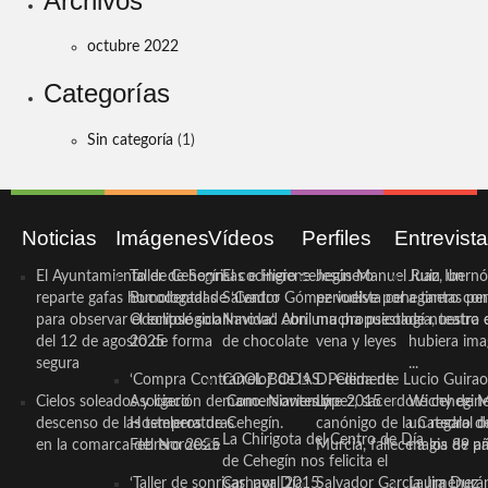
Archivos
octubre 2022
Categorías
Sin categoría
(1)
Noticias
Imágenes
Vídeos
Perfiles
Entrevist
El Ayuntamiento de Cehegín
Taller de Sonrisas e Higiene
El cocinero ceheginero
Jesús Manuel Ruiz, un
Juan Ibernó
reparte gafas homologadas
Bucodental de ‘Centro
Salvador Gómez vuelve por
periodista ceheginero con
a tantas pe
para observar el eclipse solar
Odontológico Innova’. Abril
Navidad con una propuesta
mucha psicología, teatro 
de nuestra
del 12 de agosto de forma
2025
de chocolate
vena y leyes
hubiera ima
segura
...
‘Compra Contrarreloj’ de la
COOL BODAS. Pedida de
D. Clemente Lucio Guirao
Cielos soleados y ligero
Asociación de Comerciantes y
mano. Noviembre 2015
López, sacerdote cehegin
Wichy de M
descenso de las temperaturas
Hosteleros de Cehegín.
canónigo de la Catedral d
un regalo de
La Chirigota del Centro de Día
en la comarca del Noroeste
Febrero 2025
Murcia, fallece a los 89 añ.
magia de pa
de Cehegín nos felicita el
‘Taller de sonrisas’ por Día
Carnaval 2015
Salvador García Jiménez
Laura Durán,