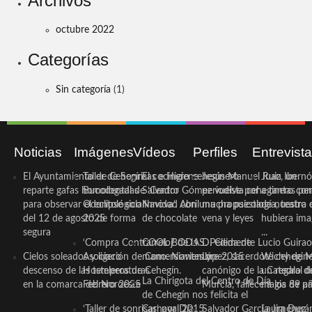
Archivos
octubre 2022
Categorías
Sin categoría
(1)
Noticias
Imágenes
Vídeos
Perfiles
Entrevist
El Ayuntamiento de Cehegín
Taller de Sonrisas e Higiene
El cocinero ceheginero
Jesús Manuel Ruiz, un
Juan Ibernó
reparte gafas homologadas
Bucodental de ‘Centro
Salvador Gómez vuelve por
periodista ceheginero con
a tantas pe
para observar el eclipse solar
Odontológico Innova’. Abril
Navidad con una propuesta
mucha psicología, teatro 
de nuestra
del 12 de agosto de forma
2025
de chocolate
vena y leyes
hubiera ima
segura
...
‘Compra Contrarreloj’ de la
COOL BODAS. Pedida de
D. Clemente Lucio Guirao
Cielos soleados y ligero
Asociación de Comerciantes y
mano. Noviembre 2015
López, sacerdote cehegin
Wichy de M
descenso de las temperaturas
Hosteleros de Cehegín.
canónigo de la Catedral d
un regalo de
La Chirigota del Centro de Día
en la comarca del Noroeste
Febrero 2025
Murcia, fallece a los 89 añ.
magia de pa
de Cehegín nos felicita el
‘Taller de sonrisas’ por Día
Carnaval 2015
Salvador García Jiménez
Laura Durán,