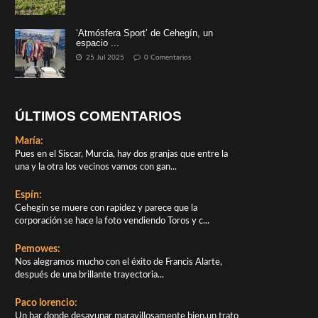
‘Atmósfera Sport’ de Cehegín, un
espacio ...
25 Jul 2025
0 Comentarios
ÚLTIMOS COMENTARIOS
María:
Pues en el Siscar, Murcia, hay dos granjas que entre la
una y la otra los vecinos vamos con gan...
Espín:
Cehegín se muere con rapidez y parece que la
corporación se hace la foto vendiendo Toros y c...
Pemowes:
Nos alegramos mucho con el éxito de Francis Alarte,
después de una brillante trayectoria...
Paco lorencio:
Un bar donde desayunar maravillosamente bien,un trato